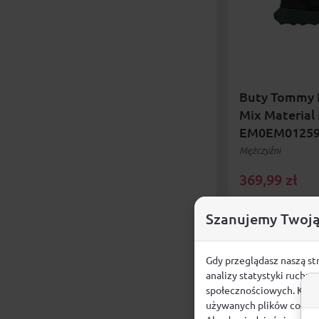
Buty Tommy H
Mix Material
EM0EM0125
Mężczyźni
369,99
zł
Szanujemy Twoją
DOSTAWA GRAT
Gdy przeglądasz naszą st
analizy statystyki ruchu
społecznościowych. Klikn
używanych plików cookie