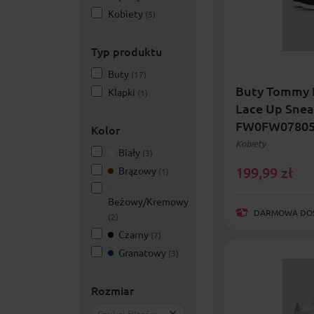
Kobiety
(5)
Typ produktu
Buty
(17)
Buty Tommy H
Klapki
(1)
Lace Up Sne
FW0FW0780
Kolor
Kobiety
Biały
(3)
199,99
zł
Brązowy
(1)
Beżowy/Kremowy
DARMOWA DOST
(2)
Czarny
(7)
Granatowy
(3)
Rozmiar