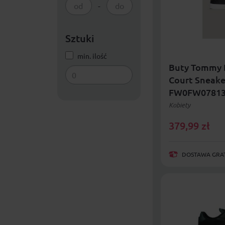
-
Sztuki
min. ilość
Buty Tommy H
Court Sneak
FW0FW0781
Kobiety
379,99
zł
DOSTAWA GRAT