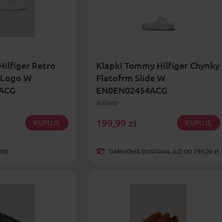
ilfiger Retro
Klapki Tommy Hilfiger Chynky
 Logo W
Flatofrm Slide W
ACG
EN0EN02454ACG
Kobiety
199,99
zł
KUPUJĘ
KUPUJĘ
IS!
DARMOWA DOSTAWA JUŻ OD 299,00 zł