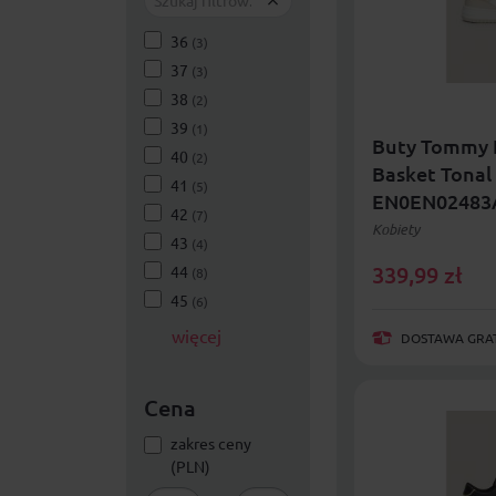
36
(3)
37
(3)
38
(2)
39
(1)
Buty Tommy H
40
(2)
Basket Tonal
41
(5)
EN0EN02483
42
(7)
Kobiety
43
(4)
339,99
zł
44
(8)
45
(6)
więcej
DOSTAWA GRAT
Cena
zakres ceny
(PLN)