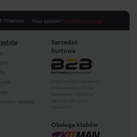
T TOWARU
Masz pytanie?
info@81-sports.pl
festyle
Sprzedaż
hurtowa
ty
zież
rby
Platforma B2B zapewnia
zetki
profesjonalną obsługę
pki
biznesową i najlepsze
ceny dla odbiorców
esoria i dodatki
hurtowych.
Obsługa klubów