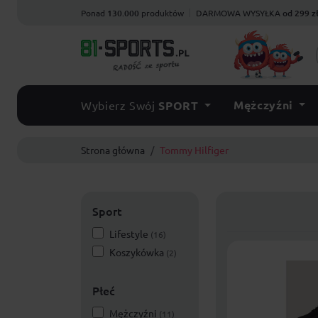
Ponad
130.000
produktów
DARMOWA WYSYŁKA
od 299 z
Mężczyźni
Wybierz Swój
SPORT
Strona główna
Tommy Hilfiger
Sport
Lifestyle
(16)
Koszykówka
(2)
Płeć
Mężczyźni
(11)