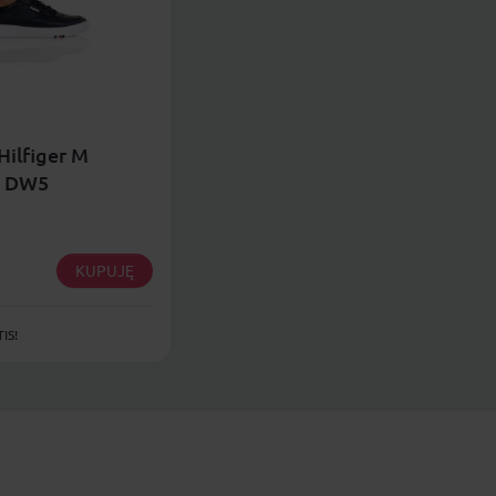
ilfiger M
 DW5
KUPUJĘ
IS!