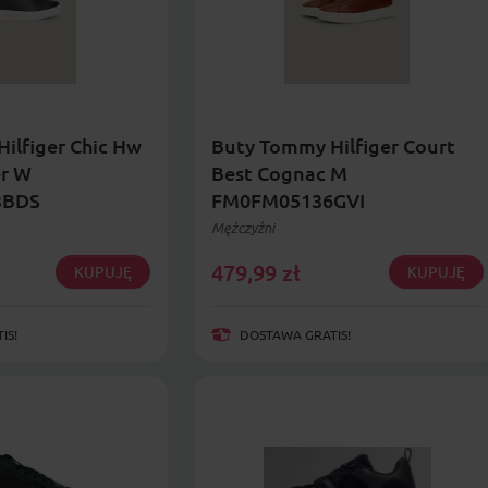
ilfiger Chic Hw
Buty Tommy Hilfiger Court
er W
Best Cognac M
3BDS
FM0FM05136GVI
Mężczyźni
479,99
zł
KUPUJĘ
KUPUJĘ
IS!
DOSTAWA GRATIS!