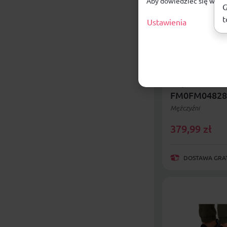
Aby dowiedzieć się więce
G
t
Ustawienia
Buty Tommy H
Cupsole Retr
FM0FM04828
Mężczyźni
379,99
zł
DOSTAWA GRAT