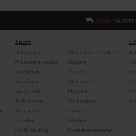
14 DNI
NA ZWRO
Sport
Li
Piłka nożna
Piłka nożna - bramkarz
Bu
Piłka nożna - sędzia
Bieganie
Od
Koszykówka
Trening
To
Siatkówka
Piłka ręczna
Sas
Sporty walki
Pływanie
Cza
Tenis ziemny
Tenis stołowy
Akc
ne
Badminton
Squash
Unihokej
Lifestyle
Nordic Walking
Football amerykański