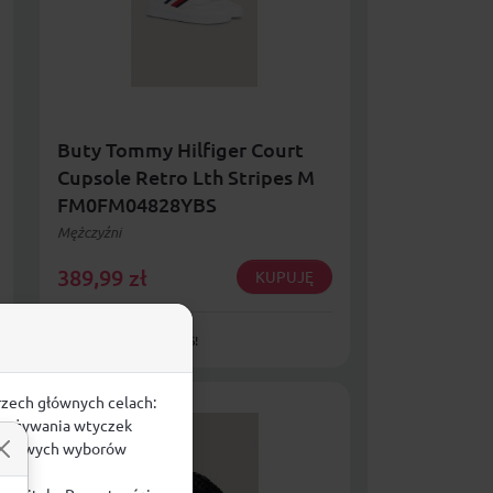
Buty Tommy Hilfiger Court
Cupsole Retro Lth Stripes M
FM0FM04828YBS
Mężczyźni
389,99
zł
KUPUJĘ
DOSTAWA GRATIS!
rzech głównych celach:
e, używania wtyczek
zegółowych wyborów