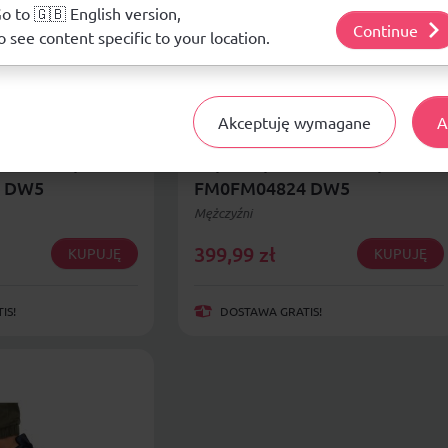
j o plikach cookie i tym, jak wykorzystujemy Twoje dane, odwiedź nasz
o to 🇬🇧 English version,
Continue
o see content specific to your location.
Akceptuję wymagane
A
ilfiger Court
Buty Tommy Hilfiger
o Lth Stripes M
Supercup Leather Stripes M
 DW5
FM0FM04824 DW5
Mężczyźni
399,99
zł
KUPUJĘ
KUPUJĘ
IS!
DOSTAWA GRATIS!