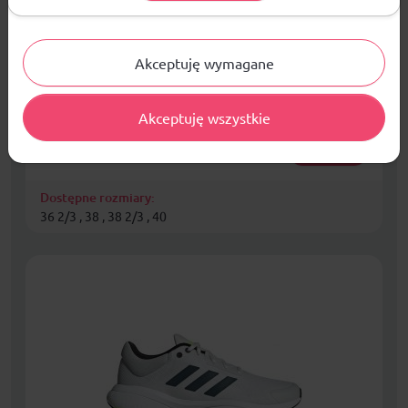
Akceptuję wymagane
Buty dla dzieci adidas Tensaur Run 4.0 czarne
KJ6630
Dzieci
Akceptuję wszystkie
149,99
zł
KUPUJĘ
Dostępne rozmiary:
36 2/3 , 38 , 38 2/3 , 40