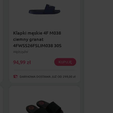
Klapki męskie 4F M038
ciemny granat
4FWSS26FSLIM038 30S
Mężczyźni
94,99
zł
KUPUJĘ
DARMOWA DOSTAWA JUŻ OD 299,00 zł