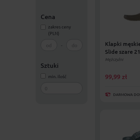
Cena
zakres ceny
(PLN)
Klapki męski
-
Slide szare 2
Mężczyźni
Sztuki
99,99
zł
min. ilość
DARMOWA DOST