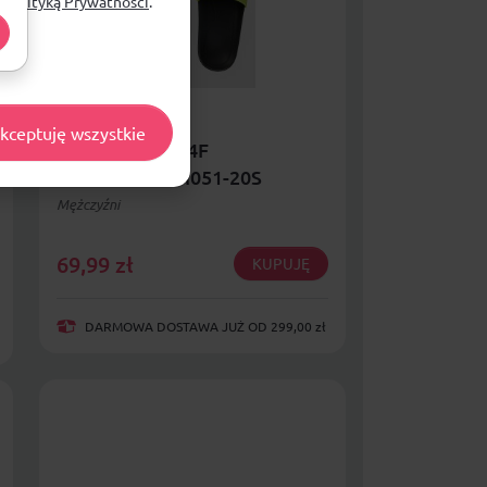
ą
Polityką Prywatności
.
kceptuję wszystkie
Klapki męskie 4F
4FRSS26FSLIM051-20S
Mężczyźni
69,99
zł
KUPUJĘ
DARMOWA DOSTAWA JUŻ OD 299,00 zł