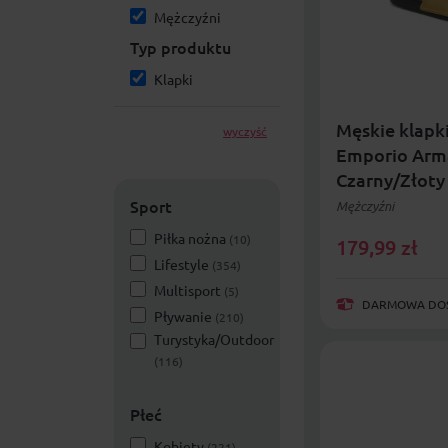
Mężczyźni
Typ produktu
Klapki
Męskie klapk
wyczyść
Emporio Arm
Czarny/Złoty
AF15118-MZ
Sport
Mężczyźni
Piłka nożna
(10)
179,99
zł
Lifestyle
(354)
Multisport
(5)
DARMOWA DOST
Pływanie
(210)
Turystyka/Outdoor
(116)
Płeć
Kobiety
(221)