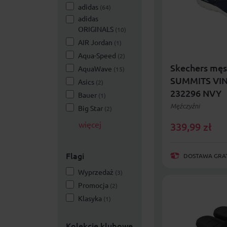
adidas
(64)
adidas
ORIGINALS
(10)
AIR Jordan
(1)
Aqua-Speed
(2)
Skechers męs
AquaWave
(15)
SUMMITS VI
Asics
(2)
232296 NVY
Bauer
(1)
Mężczyźni
Big Star
(2)
więcej
339,99
zł
Flagi
DOSTAWA GRAT
Wyprzedaż
(3)
Promocja
(2)
Klasyka
(1)
Kolekcje klubowe