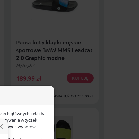
Puma buty klapki męskie
sportowe BMW MMS Leadcat
2.0 Graphic modne
Mężczyźni
189,99
zł
KUPUJĘ
DARMOWA DOSTAWA JUŻ OD 299,00 zł
rzech głównych celach:
e, używania wtyczek
zegółowych wyborów