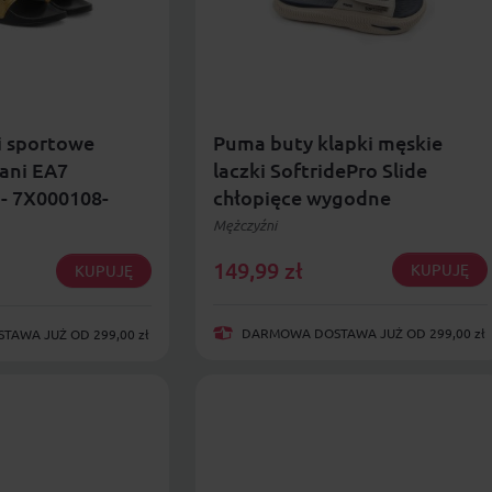
i sportowe
Puma buty klapki męskie
ani EA7
laczki SoftridePro Slide
 - 7X000108-
chłopięce wygodne
097
Mężczyźni
149,99
zł
KUPUJĘ
KUPUJĘ
DARMOWA DOSTAWA JUŻ OD 299,00 zł
AWA JUŻ OD 299,00 zł