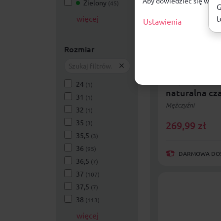
Aby dowiedzieć się więce
Zielony
(45)
G
t
więcej
Ustawienia
Rozmiar
Bio Bio buty 
klapki profi
24
(1)
naturalna cz
31
(1)
Mężczyźni
32
(1)
35
269,99
zł
(3)
35,5
(3)
36
(95)
DARMOWA DOST
36,5
(7)
37
(107)
37,5
(7)
38
(113)
więcej