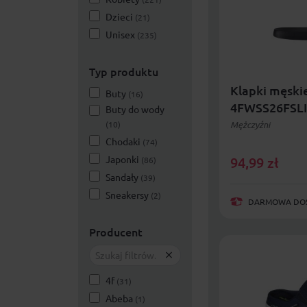
Dzieci
(21)
Unisex
(235)
Typ produktu
Klapki męski
Buty
(16)
4FWSS26FSLI
Buty do wody
(10)
Mężczyźni
Chodaki
(74)
Japonki
94,99
zł
(86)
Sandały
(39)
Sneakersy
(2)
DARMOWA DOST
Producent
4f
(31)
Abeba
(1)