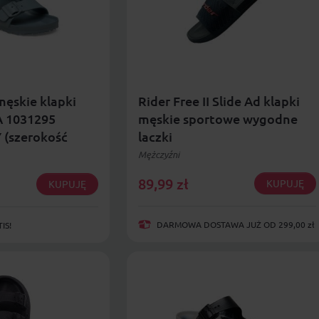
męskie klapki
Rider Free II Slide Ad klapki
 1031295
męskie sportowe wygodne
 (szerokość
laczki
)
Mężczyźni
89,99
zł
KUPUJĘ
KUPUJĘ
DARMOWA DOSTAWA JUŻ OD 299,00 zł
IS!