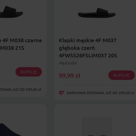
e 4F M038 czarne
Klapki męskie 4F M037
M038 21S
głęboka czerń
4FWSS26FSLIM037 20S
Mężczyźni
KUPUJĘ
99,99
zł
KUPUJĘ
AWA JUŻ OD 299,00 zł
DARMOWA DOSTAWA JUŻ OD 299,00 zł