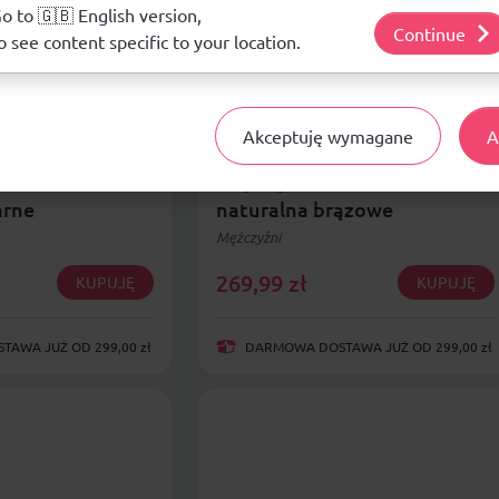
j o plikach cookie i tym, jak wykorzystujemy Twoje dane, odwiedź nasz
o to 🇬🇧 English version,
Continue
o see content specific to your location.
Akceptuję wymagane
A
laczki męskie
Bio Bio buty laczki męskie
lowane skóra
klapki profilowane skóra
arne
naturalna brązowe
Mężczyźni
269,99
zł
KUPUJĘ
KUPUJĘ
AWA JUŻ OD 299,00 zł
DARMOWA DOSTAWA JUŻ OD 299,00 zł