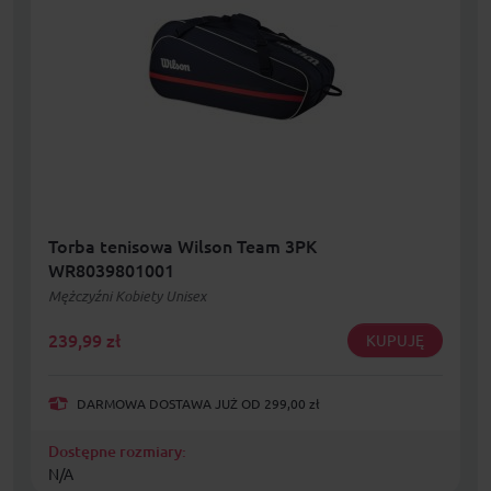
Torba tenisowa Wilson Team 3PK
WR8039801001
Mężczyźni Kobiety Unisex
239,99
zł
KUPUJĘ
DARMOWA DOSTAWA JUŻ OD 299,00 zł
Dostępne rozmiary:
N/A