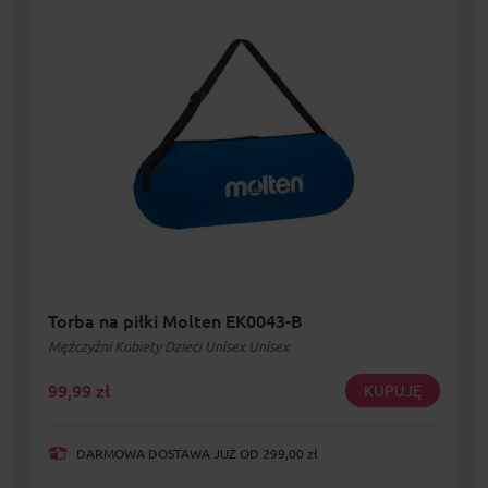
Torba na piłki Molten EK0043-B
Mężczyźni Kobiety Dzieci Unisex Unisex
99,99
zł
KUPUJĘ
DARMOWA DOSTAWA JUŻ OD 299,00 zł