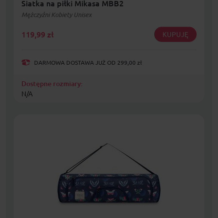
Siatka na piłki Mikasa MBB2
Mężczyźni Kobiety Unisex
119,99
zł
KUPUJĘ
DARMOWA DOSTAWA JUŻ OD 299,00 zł
Dostępne rozmiary:
N/A