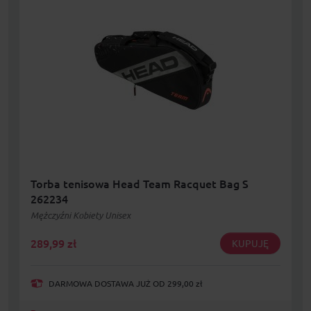
Torba tenisowa Head Team Racquet Bag S
262234
Mężczyźni Kobiety Unisex
289,99
zł
KUPUJĘ
DARMOWA DOSTAWA JUŻ OD 299,00 zł