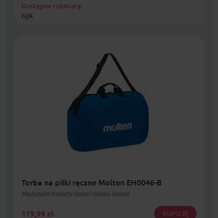
Dostępne rozmiary:
N/A
Torba na piłki ręczne Molten EH0046-B
Mężczyźni Kobiety Dzieci Unisex Unisex
119,99
zł
KUPUJĘ