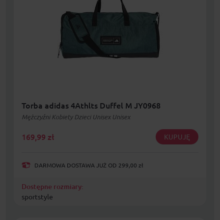
Torba adidas 4Athlts Duffel M JY0968
Mężczyźni Kobiety Dzieci Unisex Unisex
169,99
zł
KUPUJĘ
DARMOWA DOSTAWA JUŻ OD 299,00 zł
Dostępne rozmiary:
sportstyle