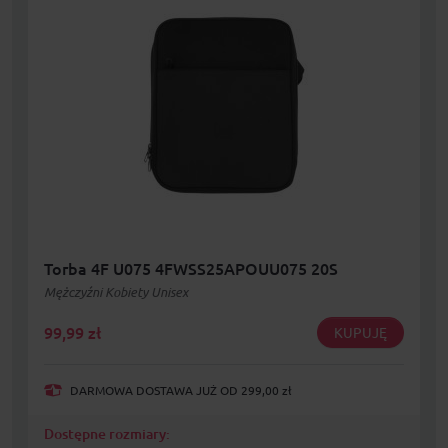
Torba 4F U075 4FWSS25APOUU075 20S
Mężczyźni Kobiety Unisex
99,99
zł
KUPUJĘ
DARMOWA DOSTAWA JUŻ OD 299,00 zł
Dostępne rozmiary: