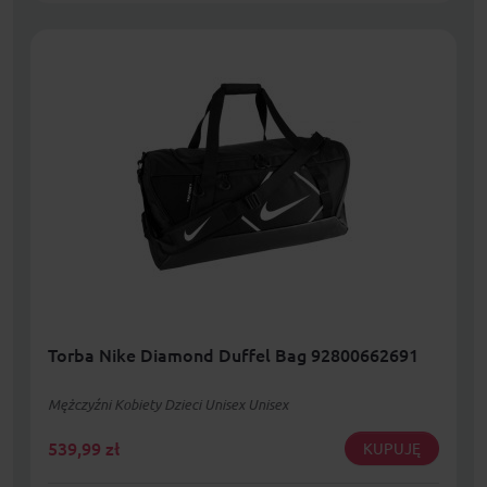
Torba Nike Diamond Duffel Bag 92800662691
Mężczyźni Kobiety Dzieci Unisex Unisex
539,99
zł
KUPUJĘ