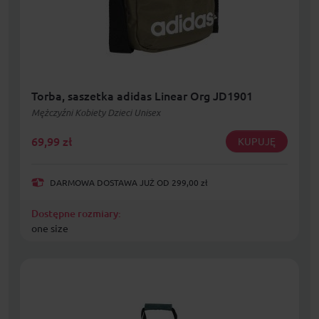
Torba, saszetka adidas Linear Org JD1901
Mężczyźni Kobiety Dzieci Unisex
69,99
zł
KUPUJĘ
DARMOWA DOSTAWA JUŻ OD 299,00 zł
Dostępne rozmiary:
one size