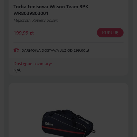
Torba tenisowa Wilson Team 3PK
WR8039803001
Mężczyźni Kobiety Unisex
199,99
zł
KUPUJĘ
DARMOWA DOSTAWA JUŻ OD 299,00 zł
Dostępne rozmiary:
N/A