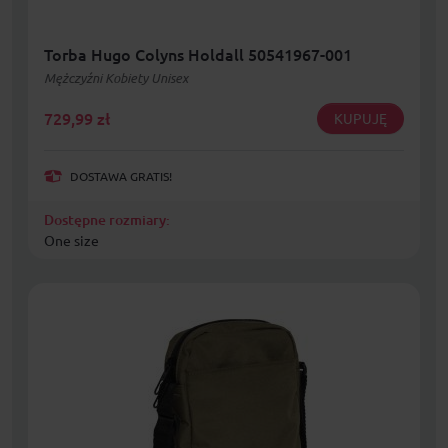
Torba Hugo Colyns Holdall 50541967-001
Mężczyźni Kobiety Unisex
729,99
zł
KUPUJĘ
DOSTAWA GRATIS!
Dostępne rozmiary:
One size