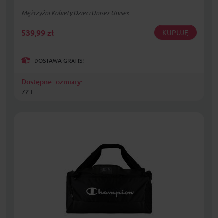
Mężczyźni Kobiety Dzieci Unisex Unisex
539,99
zł
KUPUJĘ
DOSTAWA GRATIS!
Dostępne rozmiary:
72 L