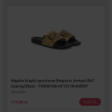
Męskie klapki sportowe Emporio Armani EA7
Czarny/Złoty - 7X000108-AF15118-MZ097
Mężczyźni
179,99
zł
KUPUJĘ