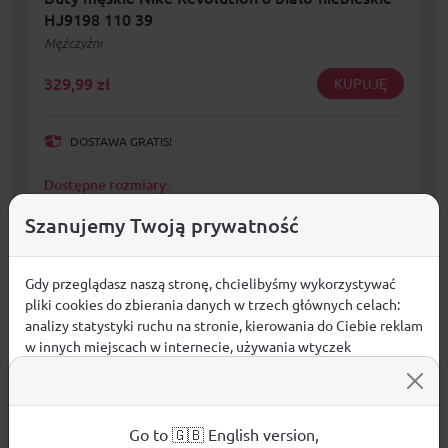
HJ9198 110 39
Mężczyźni
329,99
zł
KUPUJĘ
DOSTAWA GRATIS!
Dostępne rozmiary:
N/A
Szanujemy Twoją prywatność
Gdy przeglądasz naszą stronę, chcielibyśmy wykorzystywać
pliki cookies do zbierania danych w trzech głównych celach:
analizy statystyki ruchu na stronie, kierowania do Ciebie reklam
w innych miejscach w internecie, używania wtyczek
społecznościowych. Kliknij poniżej, by wyrazić zgodę lub
przejdź do ustawień, by dokonać szczegółowych wyborów
używanych plików cookies.
Aby dowiedzieć się więcej o plikach cookie i tym, jak
Go to 🇬🇧 English version,