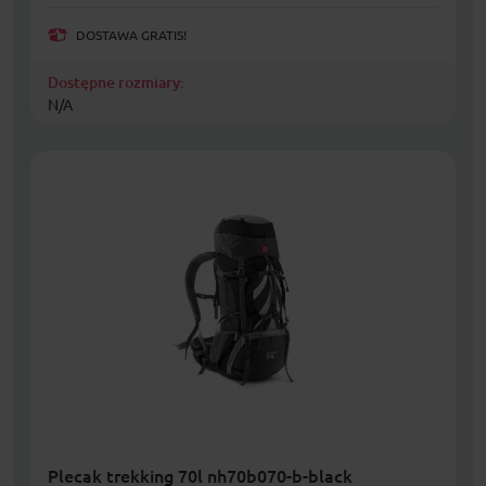
DOSTAWA GRATIS!
Dostępne rozmiary:
N/A
Plecak trekking 70l nh70b070-b-black