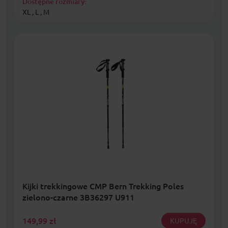
Dostępne rozmiary:
XL , L , M
Kijki trekkingowe CMP Bern Trekking Poles
zielono-czarne 3B36297 U911
149,99
zł
KUPUJĘ