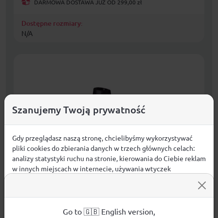
DARMOWA DOSTAWA JUŻ OD 299,00 zł
Dostępne rozmiary:
N/A
Szanujemy Twoją prywatność
Gdy przeglądasz naszą stronę, chcielibyśmy wykorzystywać
pliki cookies do zbierania danych w trzech głównych celach:
analizy statystyki ruchu na stronie, kierowania do Ciebie reklam
w innych miejscach w internecie, używania wtyczek
społecznościowych. Kliknij poniżej, by wyrazić zgodę lub
przejdź do ustawień, by dokonać szczegółowych wyborów
KOŃCÓWKI NAKŁADKI NORDIC WALKING
używanych plików cookies.
Aby dowiedzieć się więcej o plikach cookie i tym, jak
KPL.2SZT I 2 GROTY
Go to 🇬🇧 English version,