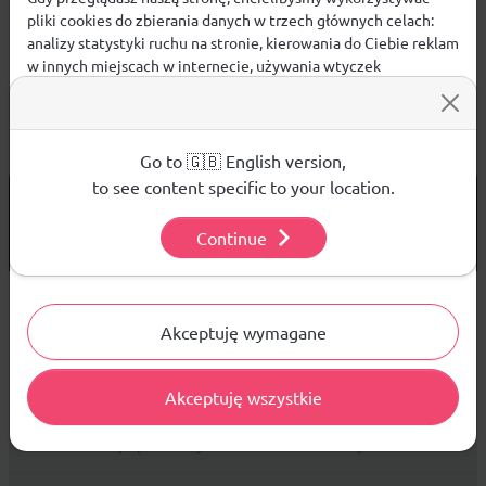
pliki cookies do zbierania danych w trzech głównych celach:
analizy statystyki ruchu na stronie, kierowania do Ciebie reklam
w innych miejscach w internecie, używania wtyczek
społecznościowych. Kliknij poniżej, by wyrazić zgodę lub
przejdź do ustawień, by dokonać szczegółowych wyborów
używanych plików cookies.
Aby dowiedzieć się więcej o plikach cookie i tym, jak
Go to 🇬🇧 English version,
wykorzystujemy Twoje dane, odwiedź naszą
Polityką
to see content specific to your location.
od 299 PLN
DARMOWA WYSYŁKA
Prywatności
.
14 DNI
NA ZWROT TOWARU
Continue
Ustawienia
Sprzedaż hurtowa
Akceptuję wymagane
Akceptuję wszystkie
Platforma B2B zapewnia profesjonalną obsługę biznesową i
najlepsze ceny dla odbiorców hurtowych.