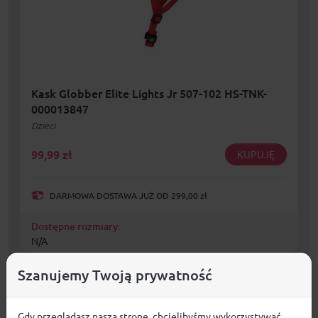
Kask Globber Elite Lights Jr 507-102 HS-TNK-
000013847
Dzieci
99,99
zł
KUPUJĘ
DARMOWA DOSTAWA JUŻ OD 299,00 zł
Dostępne rozmiary:
N/A
Szanujemy Twoją prywatność
Gdy przeglądasz naszą stronę, chcielibyśmy wykorzystywać