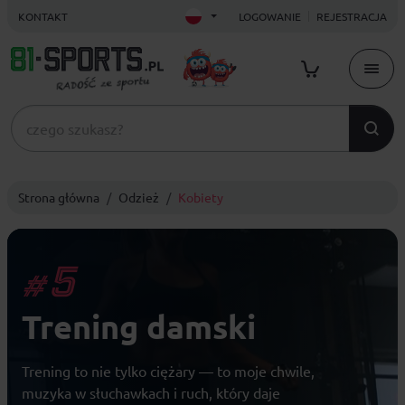
KONTAKT
LOGOWANIE
REJESTRACJA
Strona główna
Odzież
Kobiety
5
#
Trening damski
Trening to nie tylko ciężary — to moje chwile,
muzyka w słuchawkach i ruch, który daje