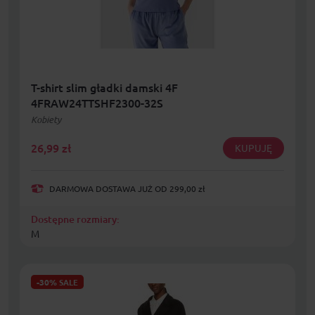
T-shirt slim gładki damski 4F
4FRAW24TTSHF2300-32S
Kobiety
26,99
zł
KUPUJĘ
DARMOWA DOSTAWA JUŻ OD 299,00 zł
Dostępne rozmiary:
M
-30%
SALE