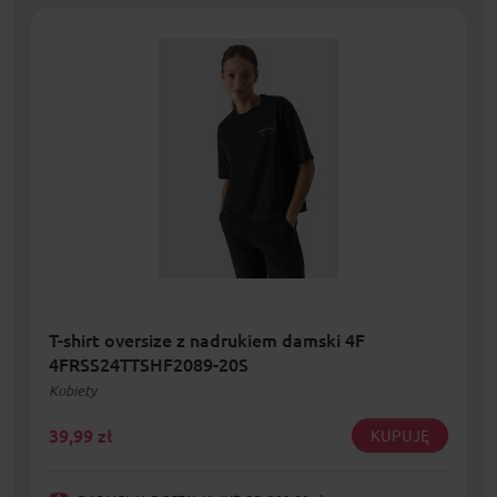
T-shirt oversize z nadrukiem damski 4F
4FRSS24TTSHF2089-20S
Kobiety
39,99
zł
KUPUJĘ