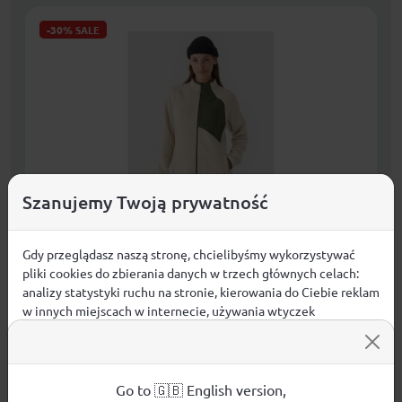
-30%
SALE
Szanujemy Twoją prywatność
Gdy przeglądasz naszą stronę, chcielibyśmy wykorzystywać
pliki cookies do zbierania danych w trzech głównych celach:
Polar sherpa ze stójką damski 4F
analizy statystyki ruchu na stronie, kierowania do Ciebie reklam
4FRAW24TFLEF362-12S
w innych miejscach w internecie, używania wtyczek
Kobiety
społecznościowych. Kliknij poniżej, by wyrazić zgodę lub
przejdź do ustawień, by dokonać szczegółowych wyborów
97,99
zł
KUPUJĘ
używanych plików cookies.
Aby dowiedzieć się więcej o plikach cookie i tym, jak
Go to 🇬🇧 English version,