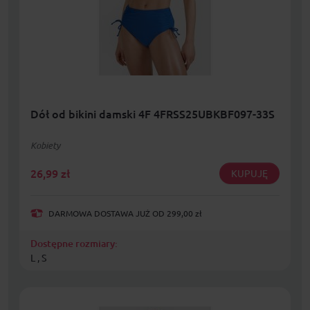
Dół od bikini damski 4F 4FRSS25UBKBF097-33S
Kobiety
26,99
zł
KUPUJĘ
DARMOWA DOSTAWA JUŻ OD 299,00 zł
Dostępne rozmiary:
L , S