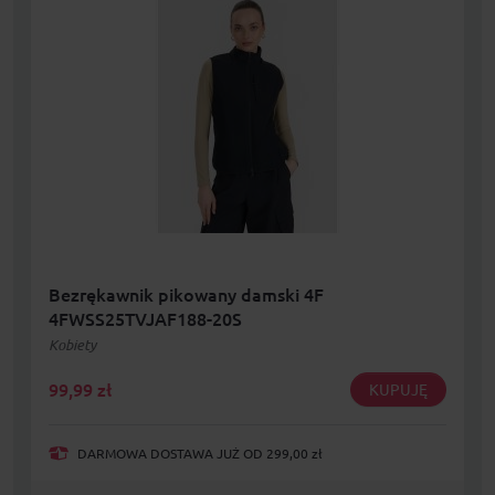
Bezrękawnik pikowany damski 4F
4FWSS25TVJAF188-20S
Kobiety
99,99
zł
KUPUJĘ
DARMOWA DOSTAWA JUŻ OD 299,00 zł