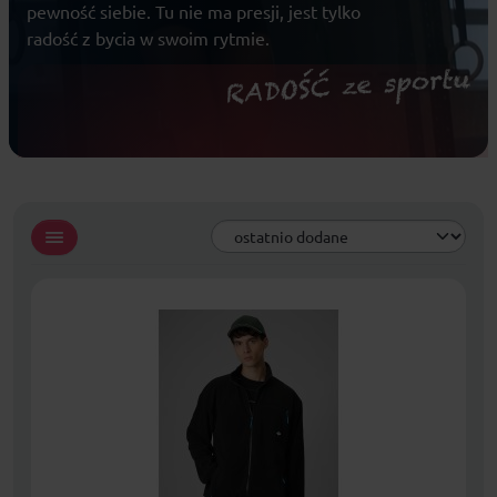
pewność siebie. Tu nie ma presji, jest tylko
radość z bycia w swoim rytmie.