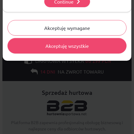
Continue
Ustawienia
Akceptuję wymagane
Akceptuję wszystkie
od 299 PLN
DARMOWA WYSYŁKA
14 DNI
NA ZWROT TOWARU
Sprzedaż hurtowa
Platforma B2B zapewnia profesjonalną obsługę biznesową i
najlepsze ceny dla odbiorców hurtowych.