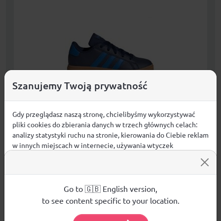
Szanujemy Twoją prywatność
Gdy przeglądasz naszą stronę, chcielibyśmy wykorzystywać
Buty adidas Grand Court Lifestyle Tennis Lace-
pliki cookies do zbierania danych w trzech głównych celach:
Up Jr JS4344
analizy statystyki ruchu na stronie, kierowania do Ciebie reklam
Dzieci
w innych miejscach w internecie, używania wtyczek
społecznościowych. Kliknij poniżej, by wyrazić zgodę lub
149,99
zł
KUPUJĘ
przejdź do ustawień, by dokonać szczegółowych wyborów
używanych plików cookies.
Aby dowiedzieć się więcej o plikach cookie i tym, jak
DARMOWA DOSTAWA JUŻ OD 299,00 zł
Go to 🇬🇧 English version,
wykorzystujemy Twoje dane, odwiedź naszą
Polityką
to see content specific to your location.
Prywatności
.
Dostępne rozmiary:
38