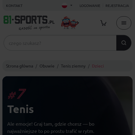
KONTAKT
LOGOWANIE
REJESTRACJA
Strona główna
Obuwie
Tenis ziemny
Dzieci
7
#
Tenis
Ale emocje! Graj tam, gdzie chcesz — bo
najważniejsze to po prostu trafić w rytm.