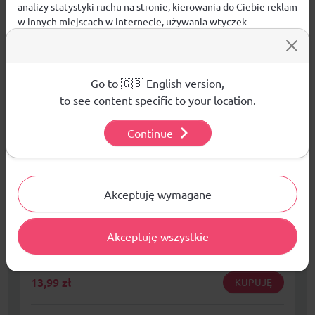
analizy statystyki ruchu na stronie, kierowania do Ciebie reklam
w innych miejscach w internecie, używania wtyczek
społecznościowych. Kliknij poniżej, by wyrazić zgodę lub
przejdź do ustawień, by dokonać szczegółowych wyborów
używanych plików cookies.
Aby dowiedzieć się więcej o plikach cookie i tym, jak
Go to 🇬🇧 English version,
wykorzystujemy Twoje dane, odwiedź naszą
Polityką
to see content specific to your location.
Prywatności
.
Continue
Ustawienia
Akceptuję wymagane
Pałeczka sztafetowa aluminiowa 1szt RBA-
S06PC
Akceptuję wszystkie
Mężczyźni Kobiety Dzieci Unisex Unisex
13,99
zł
KUPUJĘ