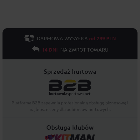
od 299 PLN
DARMOWA WYSYŁKA
14 DNI
NA ZWROT TOWARU
Sprzedaż hurtowa
Platforma B2B zapewnia profesjonalną obsługę biznesową i
najlepsze ceny dla odbiorców hurtowych.
Obsługa klubów