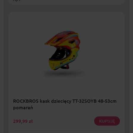
ROCKBROS kask dziecięcy TT-32SOYB 48-53cm
pomarań
299,99
zł
KUPUJĘ