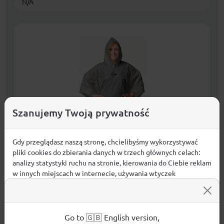
N/A
Szanujemy Twoją prywatność
Gdy przeglądasz naszą stronę, chcielibyśmy wykorzystywać
pliki cookies do zbierania danych w trzech głównych celach:
analizy statystyki ruchu na stronie, kierowania do Ciebie reklam
PONCHO PRZECIWDESZCZOWE ROWEROWE
w innych miejscach w internecie, używania wtyczek
DLA DOROSŁYCH 100x130x1CM PE 135GR
społecznościowych. Kliknij poniżej, by wyrazić zgodę lub
DUNLOP - SZARE
przejdź do ustawień, by dokonać szczegółowych wyborów
używanych plików cookies.
Aby dowiedzieć się więcej o plikach cookie i tym, jak
Go to 🇬🇧 English version,
14,99
zł
KUPUJĘ