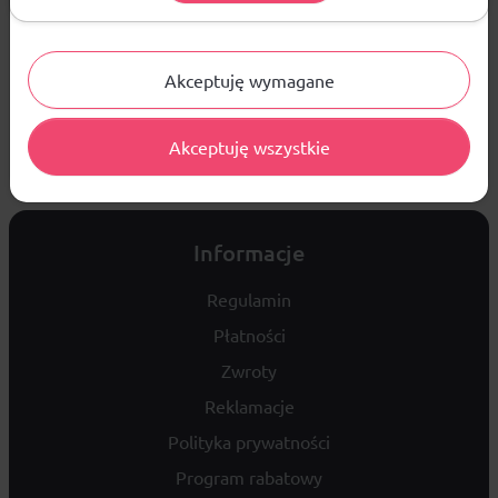
Akceptuję wymagane
Marka KITMAN - OBSŁUGA KLUBÓW powstała z myślą o klubach
sportowych. Zapewnia profesjonalne wsparcie oraz najlepsze
ceny.
Akceptuję wszystkie
Informacje
Regulamin
Płatności
Zwroty
Reklamacje
Polityka prywatności
Program rabatowy