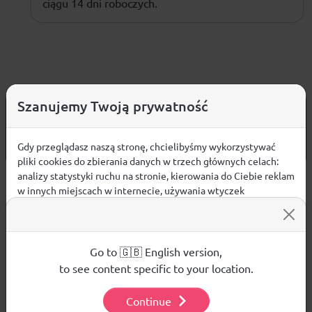
ciągu 14 dni roboczych.
Szanujemy Twoją prywatność
od 299 PLN
DARMOWA WYSYŁKA
14 DNI
NA ZWROT TOWARU
Gdy przeglądasz naszą stronę, chcielibyśmy wykorzystywać
pliki cookies do zbierania danych w trzech głównych celach:
analizy statystyki ruchu na stronie, kierowania do Ciebie reklam
Sprzedaż hurtowa
w innych miejscach w internecie, używania wtyczek
społecznościowych. Kliknij poniżej, by wyrazić zgodę lub
przejdź do ustawień, by dokonać szczegółowych wyborów
używanych plików cookies.
Aby dowiedzieć się więcej o plikach cookie i tym, jak
Go to 🇬🇧 English version,
Platforma B2B zapewnia profesjonalną obsługę biznesową i
wykorzystujemy Twoje dane, odwiedź naszą
Polityką
to see content specific to your location.
najlepsze ceny dla odbiorców hurtowych.
Prywatności
.
Continue
Ustawienia
Obsługa klubów