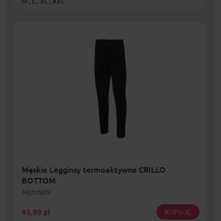
M , L , XL , XXL
Męskie Legginsy termoaktywne CRILLO
BOTTOM
Mężczyźni
43,99
zł
KUPUJĘ