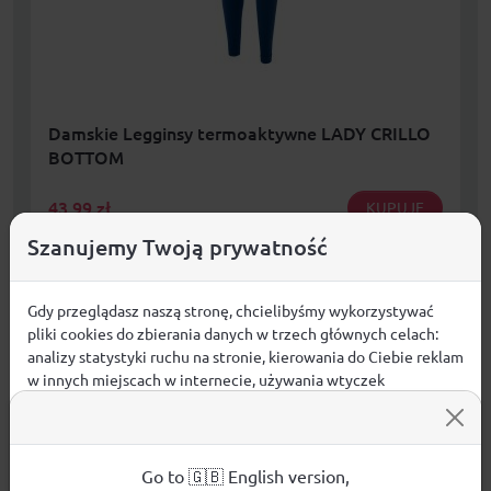
Damskie Legginsy termoaktywne LADY CRILLO
BOTTOM
43,99
zł
KUPUJĘ
Szanujemy Twoją prywatność
DARMOWA DOSTAWA JUŻ OD 299,00 zł
Gdy przeglądasz naszą stronę, chcielibyśmy wykorzystywać
Dostępne rozmiary:
pliki cookies do zbierania danych w trzech głównych celach:
S , M , L , XL
analizy statystyki ruchu na stronie, kierowania do Ciebie reklam
w innych miejscach w internecie, używania wtyczek
społecznościowych. Kliknij poniżej, by wyrazić zgodę lub
przejdź do ustawień, by dokonać szczegółowych wyborów
używanych plików cookies.
Aby dowiedzieć się więcej o plikach cookie i tym, jak
Go to 🇬🇧 English version,