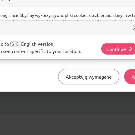
Siatkówka
Piłka ręczna
Sas
Sporty walki
Pływanie
Cza
ronę, chcielibyśmy wykorzystywać pliki cookies do zbierania danych w t
Tenis ziemny
Tenis stołowy
Akc
 na stronie, kierowania do Ciebie reklam w innych miejscach w interneci
ij poniżej, by wyrazić zgodę lub przejdź do ustawień, by dokonać szc
ne
Badminton
Squash
s.
Unihokej
Lifestyle
j o plikach cookie i tym, jak wykorzystujemy Twoje dane, odwiedź nasz
o to 🇬🇧 English version,
Continue
Nordic Walking
Football amerykański
o see content specific to your location.
ie
Turystyka
Medycyna sportowa / Rehabilita
ty
Multisport
Sporty rekreacyjne i towarzyski
Akceptuję wymagane
A