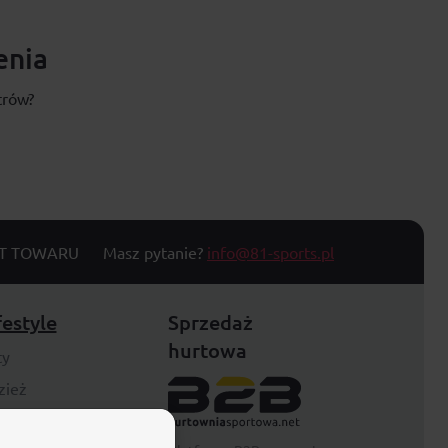
enia
trów?
T TOWARU
Masz pytanie?
info@81-sports.pl
festyle
Sprzedaż
hurtowa
ty
zież
rby