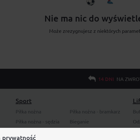
Nie ma nic do wyświetl
Może zrezygnujesz z niektórych parame
14 DNI
NA ZWRO
Sport
Li
Piłka nożna
Piłka nożna - bramkarz
Bu
Piłka nożna - sędzia
Bieganie
Od
Koszykówka
Trening
To
 prywatność