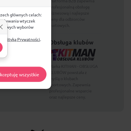
Platforma B2B zapewnia
zetki
profesjonalną obsługę
pki
biznesową i najlepsze
rzech głównych celach:
ceny dla odbiorców
esoria i dodatki
e, używania wtyczek
hurtowych.
zegółowych wyborów
ą
Polityką Prywatności
.
Obsługa klubów
cja
Marka KITMAN - OBSŁUGA
e
KLUBÓW powstała z
kceptuję wszystkie
myślą o klubach
sportowych. Zapewnia
profesjonalne wsparcie
oraz najlepsze ceny.