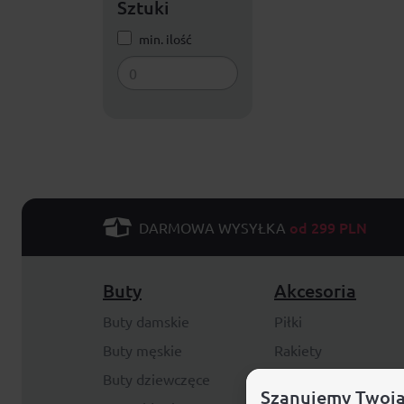
Sztuki
min. ilość
od 299 PLN
DARMOWA WYSYŁKA
Buty
Akcesoria
Buty damskie
Piłki
Buty męskie
Rakiety
Buty dziewczęce
Zestawy
Szanujemy Twoją