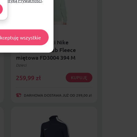
ą
Polityką Prywatności
.
kceptuję wszystkie
Bluza dla dzieci Nike
Sportswear Club Fleece
miętowa FD3004 394 M
Dzieci
259,99
zł
KUPUJĘ
DARMOWA DOSTAWA JUŻ OD 299,00 zł