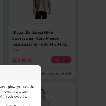
Bluza dla dzieci Nike
Sportswear Club Fleece
jasnozielona FD3004 304 XL
Dzieci
259,99
zł
KUPUJĘ
DARMOWA DOSTAWA JUŻ OD 299,00 zł
rzech głównych celach:
e, używania wtyczek
zegółowych wyborów