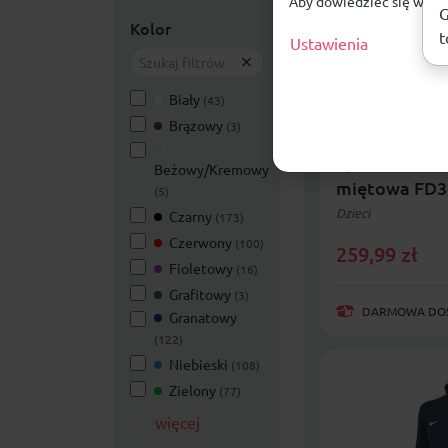
Aby dowiedzieć się więce
G
Kolor
t
Ustawienia
Biały
(43)
Brązowy
(3)
Bluza dla dzi
Sportswear C
Beżowy/Kremowy
miętowa FD3
(5)
Dzieci
Czarny
(173)
Czerwony
(100)
259,99
zł
Fioletowy
(16)
Grafitowy
(3)
DARMOWA DOST
Granatowy
(122)
Niebieski
(108)
Zielony
(77)
więcej