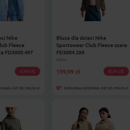
eci Nike
Bluza dla dzieci Nike
lub Fleece
Sportswear Club Fleece szara
ka FD3000 497
FD3004 289
Dzieci
199,99
zł
KUPUJĘ
KUPUJĘ
AWA JUŻ OD 299,00 zł
DARMOWA DOSTAWA JUŻ OD 299,00 zł