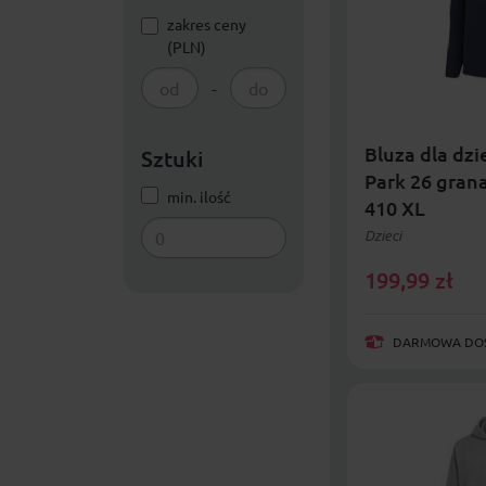
zakres ceny
(PLN)
-
Bluza dla dzie
Sztuki
Park 26 gra
min. ilość
410 XL
Dzieci
199,99
zł
DARMOWA DOST