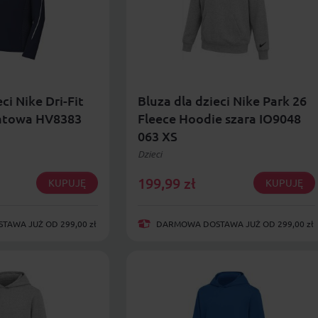
ci Nike Dri-Fit
Bluza dla dzieci Nike Park 26
natowa HV8383
Fleece Hoodie szara IO9048
063 XS
Dzieci
199,99
zł
KUPUJĘ
KUPUJĘ
AWA JUŻ OD 299,00 zł
DARMOWA DOSTAWA JUŻ OD 299,00 zł