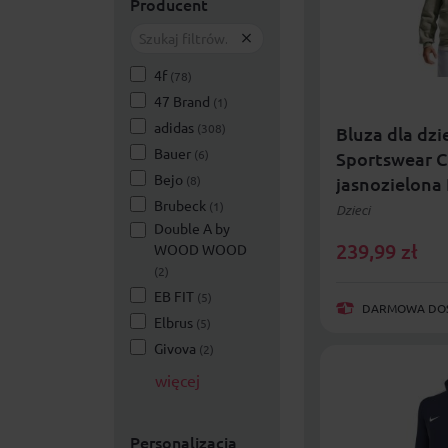
Producent
4f
(78)
47 Brand
(1)
adidas
(308)
Bluza dla dzi
Bauer
(6)
Sportswear C
Bejo
(8)
jasnozielona
Brubeck
(1)
Dzieci
Double A by
239,99
zł
WOOD WOOD
(2)
EB FIT
(5)
DARMOWA DOST
Elbrus
(5)
Givova
(2)
więcej
Personalizacja