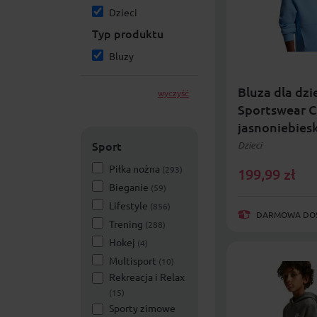
Dzieci
Typ produktu
Bluzy
Bluza dla dzi
wyczyść
Sportswear C
jasnoniebies
Sport
Dzieci
Piłka nożna
(293)
199,99
zł
Bieganie
(59)
Lifestyle
(856)
DARMOWA DOST
Trening
(288)
Hokej
(4)
Multisport
(10)
Rekreacja i Relax
(15)
Sporty zimowe