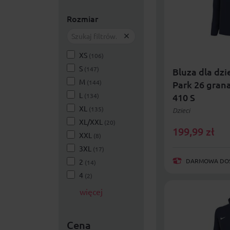
Rozmiar
XS
(106)
S
(147)
Bluza dla dzie
M
(144)
Park 26 gra
L
(134)
410 S
XL
(135)
Dzieci
XL/XXL
(20)
199,99
zł
XXL
(8)
3XL
(17)
DARMOWA DOST
2
(14)
4
(2)
więcej
Cena