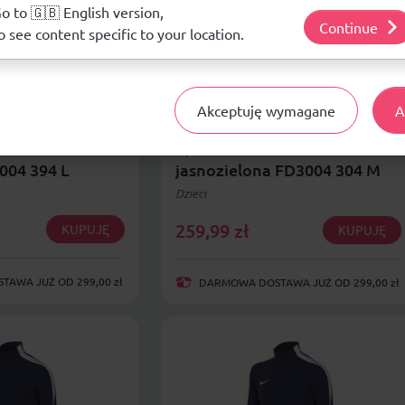
j o plikach cookie i tym, jak wykorzystujemy Twoje dane, odwiedź nasz
o to 🇬🇧 English version,
Continue
o see content specific to your location.
Akceptuję wymagane
A
eci Nike
Bluza dla dzieci Nike
lub Fleece
Sportswear Club Fleece
004 394 L
jasnozielona FD3004 304 M
Dzieci
259,99
zł
KUPUJĘ
KUPUJĘ
AWA JUŻ OD 299,00 zł
DARMOWA DOSTAWA JUŻ OD 299,00 zł