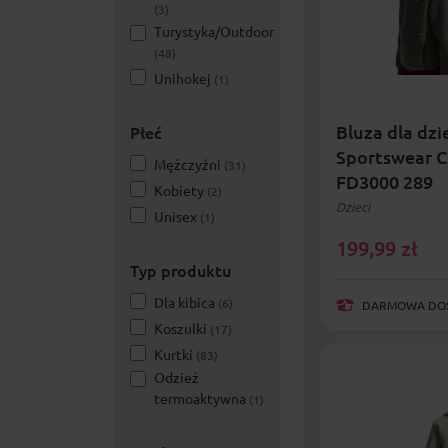
(3)
Turystyka/Outdoor
(48)
Unihokej
(1)
Bluza dla dzi
Płeć
Sportswear C
Mężczyźni
(31)
FD3000 289
Kobiety
(2)
Dzieci
Unisex
(1)
199,99
zł
Typ produktu
Dla kibica
(6)
DARMOWA DOST
Koszulki
(17)
Kurtki
(83)
Odzież
termoaktywna
(1)