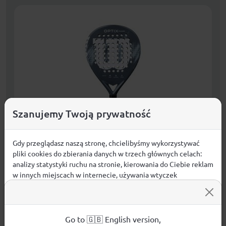
Szanujemy Twoją prywatność
Gdy przeglądasz naszą stronę, chcielibyśmy wykorzystywać
pliki cookies do zbierania danych w trzech głównych celach:
PADEL RACKET WILSON OPTIX V2 POWER
analizy statystyki ruchu na stronie, kierowania do Ciebie reklam
w innych miejscach w internecie, używania wtyczek
649,99
zł
KUPUJĘ
społecznościowych. Kliknij poniżej, by wyrazić zgodę lub
przejdź do ustawień, by dokonać szczegółowych wyborów
używanych plików cookies.
DOSTAWA GRATIS!
Aby dowiedzieć się więcej o plikach cookie i tym, jak
Go to 🇬🇧 English version,