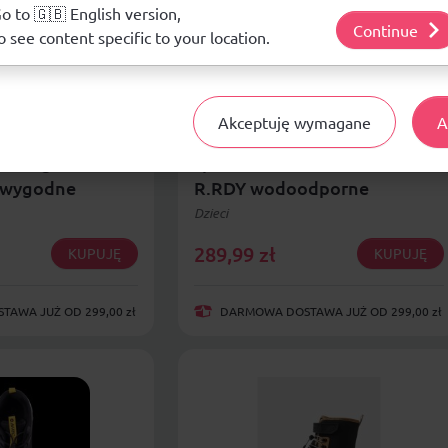
j o plikach cookie i tym, jak wykorzystujemy Twoje dane, odwiedź nasz
o to 🇬🇧 English version,
Continue
o see content specific to your location.
Akceptuję wymagane
A
dziecięce
Adidas buty dziecięce
rex Agravic Flow
sportowe Terrex Trailmaker
 wygodne
R.RDY wodoodporne
Dzieci
289,99
zł
KUPUJĘ
KUPUJĘ
AWA JUŻ OD 299,00 zł
DARMOWA DOSTAWA JUŻ OD 299,00 zł