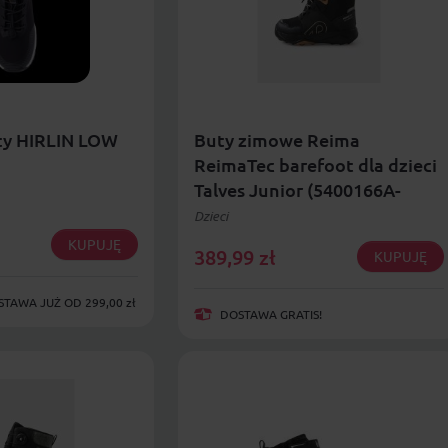
ty HIRLIN LOW
Buty zimowe Reima
ReimaTec barefoot dla dzieci
Talves Junior (5400166A-
9990)
Dzieci
KUPUJĘ
389,99
zł
KUPUJĘ
AWA JUŻ OD 299,00 zł
DOSTAWA GRATIS!