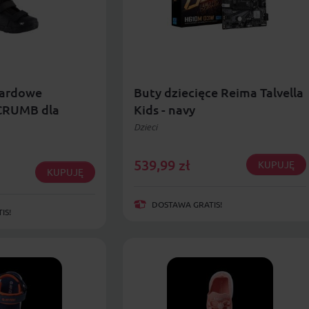
ardowe
Buty dziecięce Reima Talvella
CRUMB dla
Kids - navy
Dzieci
539,99
zł
KUPUJĘ
KUPUJĘ
DOSTAWA GRATIS!
IS!