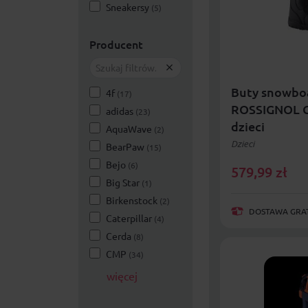
Sneakersy
(5)
Producent
Buty snowbo
4f
(17)
ROSSIGNOL 
adidas
(23)
dzieci
AquaWave
(2)
Dzieci
BearPaw
(15)
Bejo
(6)
579,99
zł
Big Star
(1)
Birkenstock
(2)
DOSTAWA GRAT
Caterpillar
(4)
Cerda
(8)
CMP
(34)
więcej