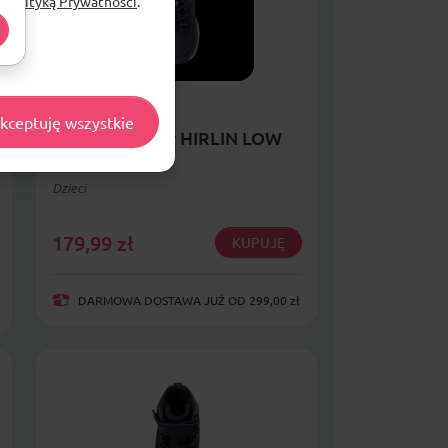
ą
Polityką Prywatności
.
kceptuję wszystkie
Dziecięce Buty HIRLIN LOW
WP JRB
Dzieci
179,99
zł
KUPUJĘ
DARMOWA DOSTAWA JUŻ OD 299,00 zł