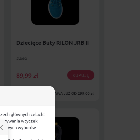
Dziecięce Buty RILON JRB II
Dzieci
89,99
zł
KUPUJĘ
DARMOWA DOSTAWA JUŻ OD 299,00 zł
rzech głównych celach:
e, używania wtyczek
zegółowych wyborów