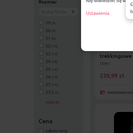
Aby dowiedzieć się więce
Rozmiar
G
t
Ustawienia
19
(4)
20
(6)
21
(6)
Adidas buty 
22
(10)
sportowe Ter
23
(14)
trekkingowe
24
(18)
Dzieci
25
(16)
239,99
zł
26
(13)
27
(11)
27,5
(1)
DARMOWA DOST
więcej
Cena
zakres ceny