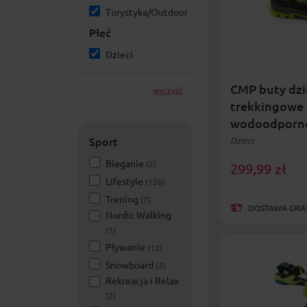
Turystyka/Outdoor
Płeć
Dzieci
CMP buty dzi
wyczyść
trekkingowe 
wodoodporne
Sport
Dzieci
Bieganie
(2)
299,99
zł
Lifestyle
(120)
Trening
(7)
DOSTAWA GRAT
Nordic Walking
(1)
Pływanie
(12)
Snowboard
(2)
Rekreacja i Relax
(2)