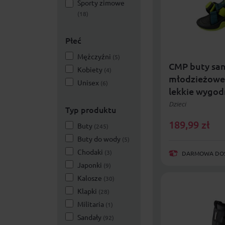
Sporty zimowe
(18)
Płeć
Mężczyźni
(5)
CMP buty san
Kobiety
(4)
młodzieżowe
Unisex
(6)
lekkie wygo
Dzieci
Typ produktu
189,99
zł
Buty
(245)
Buty do wody
(5)
Chodaki
(3)
DARMOWA DOST
Japonki
(9)
Kalosze
(30)
Klapki
(28)
Militaria
(1)
Sandały
(92)