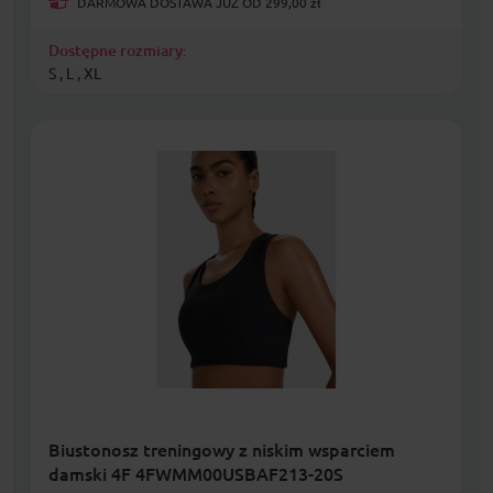
DARMOWA DOSTAWA JUŻ OD 299,00 zł
Dostępne rozmiary:
S , L , XL
Biustonosz treningowy z niskim wsparciem
damski 4F 4FWMM00USBAF213-20S