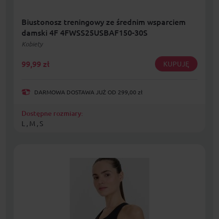
Biustonosz treningowy ze średnim wsparciem
damski 4F 4FWSS25USBAF150-30S
Kobiety
99,99
zł
KUPUJĘ
DARMOWA DOSTAWA JUŻ OD 299,00 zł
Dostępne rozmiary:
L , M , S