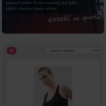
pewność siebie. Tu nie ma presji, jest tylko
radość z bycia w swoim rytmie.