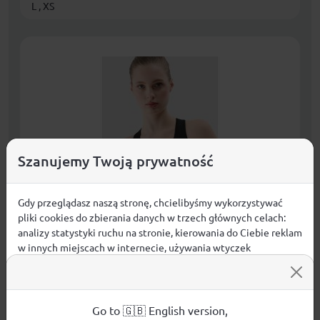
L , XS
Szanujemy Twoją prywatność
Gdy przeglądasz naszą stronę, chcielibyśmy wykorzystywać
pliki cookies do zbierania danych w trzech głównych celach:
analizy statystyki ruchu na stronie, kierowania do Ciebie reklam
w innych miejscach w internecie, używania wtyczek
Biustonosz treningowy bezszwowy z niskim
społecznościowych. Kliknij poniżej, by wyrazić zgodę lub
wsparciem damski 4F 4FRSS24USBAF139-20S
przejdź do ustawień, by dokonać szczegółowych wyborów
Kobiety
używanych plików cookies.
Aby dowiedzieć się więcej o plikach cookie i tym, jak
Go to 🇬🇧 English version,
59,99
zł
KUPUJĘ