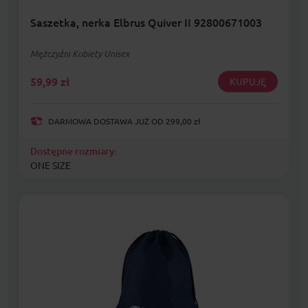
Saszetka, nerka Elbrus Quiver II 92800671003
Mężczyźni Kobiety Unisex
59,99
zł
KUPUJĘ
DARMOWA DOSTAWA JUŻ OD 299,00 zł
Dostępne rozmiary:
ONE SIZE