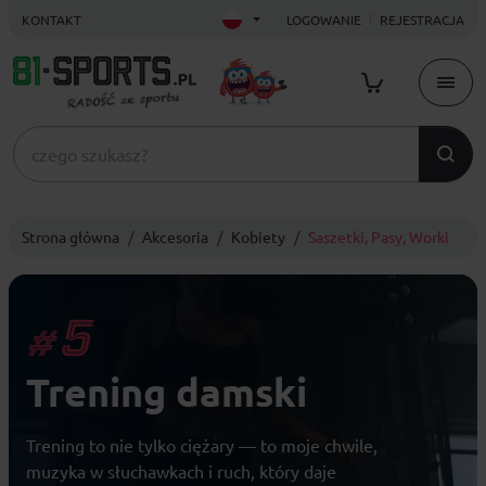
KONTAKT
LOGOWANIE
REJESTRACJA
Strona główna
Akcesoria
Kobiety
Saszetki, Pasy, Worki
5
#
Trening damski
Trening to nie tylko ciężary — to moje chwile,
muzyka w słuchawkach i ruch, który daje