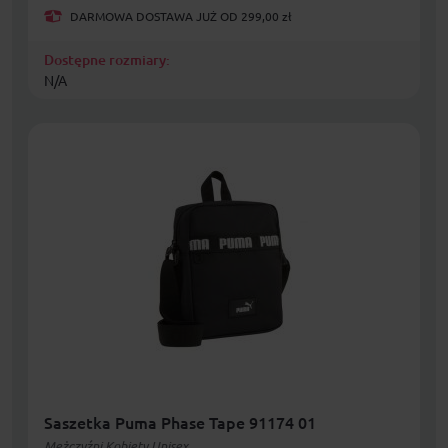
DARMOWA DOSTAWA JUŻ OD 299,00 zł
Dostępne rozmiary:
N/A
Saszetka Puma Phase Tape 91174 01
Mężczyźni Kobiety Unisex