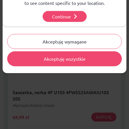
wykorzystujemy Twoje dane, odwiedź naszą
Polityką
to see content specific to your location.
Prywatności
.
Continue
Ustawienia
Akceptuję wymagane
Akceptuję wszystkie
Saszetka, nerka 4F U103 4FWSS25AWAIU103
20S
Mężczyźni Kobiety Unisex
69,99
zł
KUPUJĘ