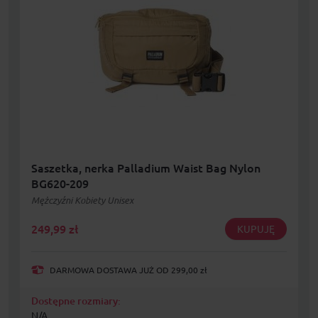
Saszetka, nerka Palladium Waist Bag Nylon
BG620-209
Mężczyźni Kobiety Unisex
249,99
zł
KUPUJĘ
DARMOWA DOSTAWA JUŻ OD 299,00 zł
Dostępne rozmiary:
N/A