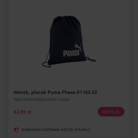
Worek, plecak Puma Phase 91163 02
Mężczyźni Kobiety Dzieci Unisex
42,99
zł
KUPUJĘ
DARMOWA DOSTAWA JUŻ OD 299,00 zł