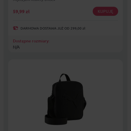
59,99
zł
KUPUJĘ
DARMOWA DOSTAWA JUŻ OD 299,00 zł
Dostępne rozmiary:
N/A