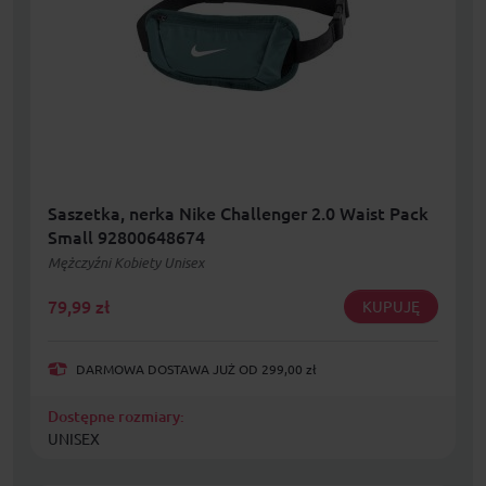
Saszetka, nerka Nike Challenger 2.0 Waist Pack
Small 92800648674
Mężczyźni Kobiety Unisex
79,99
zł
KUPUJĘ
DARMOWA DOSTAWA JUŻ OD 299,00 zł
Dostępne rozmiary:
UNISEX