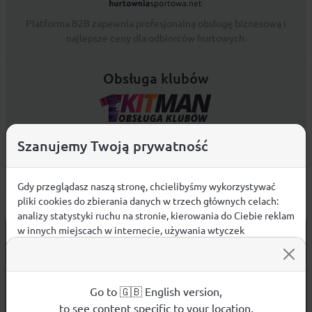
Platforma B2B zapewnia profesjonalną obsługę biznesową i
najlepsze ceny dla odbiorców hurtowych.
Obsługa klubów
Marka KITMAN - OBSŁUGA KLUBÓW powstała z myślą o klubach
Szanujemy Twoją prywatność
sportowych. Zapewnia profesjonalne wsparcie oraz najlepsze
ceny.
Gdy przeglądasz naszą stronę, chcielibyśmy wykorzystywać
pliki cookies do zbierania danych w trzech głównych celach:
analizy statystyki ruchu na stronie, kierowania do Ciebie reklam
w innych miejscach w internecie, używania wtyczek
Informacje
społecznościowych. Kliknij poniżej, by wyrazić zgodę lub
przejdź do ustawień, by dokonać szczegółowych wyborów
Regulamin
używanych plików cookies.
Aby dowiedzieć się więcej o plikach cookie i tym, jak
Płatności
Go to 🇬🇧 English version,
wykorzystujemy Twoje dane, odwiedź naszą
Polityką
to see content specific to your location.
Zwroty