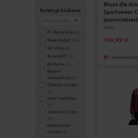
Bluza dla dzi
Kolekcje klubowe
Sportswear C
jasnoniebies
Dzieci
FC Barcelona
(22)
199,99
zł
Real Madryt
(50)
AC Milan
(2)
Arsenal FC
(3)
DARMOWA DOST
AS Roma
(1)
Bayern
Monachium
(4)
Chelsea Londyn
(3)
Inter Mediolan
(1)
Juventus Turyn
(5)
Manchester
United
(5)