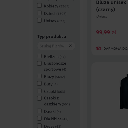
Bluza unisex
Kobiety
(2267)
(czarny)
Dzieci
(1507)
Unisex
Unisex
(627)
99,99
zł
Typ produktu
DARMOWA DOST
Bielizna
(87)
Biustonosze
sportowe
(4)
Bluzy
(5642)
Buty
(4)
Czapki
(863)
Czapki z
daszkiem
(661)
Daszki
(4)
Dla kibica
(42)
Dresy
(63)