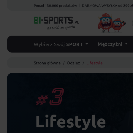
Ponad
130.000
produktów
DARMOWA WYSYŁKA
od 299 z
Mężczyźni
Wybierz Swój
SPORT
Strona główna
Odzież
Lifestyle
3
#
Lifestyle