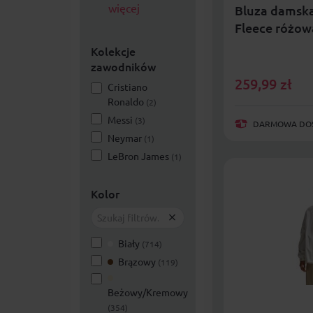
więcej
Bluza damska
Fleece różow
Kolekcje
zawodników
259,99
zł
Cristiano
Ronaldo
(2)
Messi
(3)
DARMOWA DOST
Neymar
(1)
LeBron James
(1)
Kolor
Biały
(714)
Brązowy
(119)
Beżowy/Kremowy
(354)