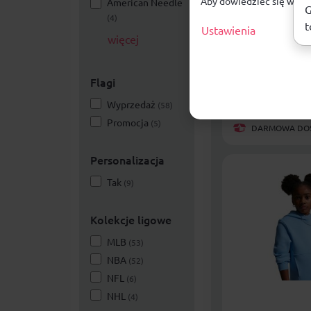
Aby dowiedzieć się więce
American Needle
Bluza męska 
G
(4)
Strike longsl
t
Ustawienia
więcej
HV8373 463
Mężczyźni
Flagi
189,99
zł
Wyprzedaż
(58)
Promocja
(5)
DARMOWA DOST
Personalizacja
Tak
(9)
Kolekcje ligowe
MLB
(53)
NBA
(52)
NFL
(6)
NHL
(4)