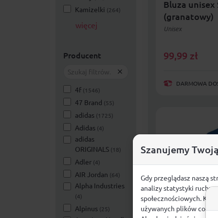
Bluza unisex
Kamizelki
(264)
(granatowy)
więcej
Unisex
99,99
zł
Producent
DARMOWA DOST
4f
(1546)
47 Brand
(55)
adidas
(1725)
Adidas
(4)
adidas
Szanujemy Twoją
ORIGINALS
(18)
Adler
(4)
AIR Jordan
(64)
Gdy przeglądasz naszą st
Alpha Industries
analizy statystyki ruchu
(4)
społecznościowych. Klikn
Alpinus
używanych plików cookie
(25)