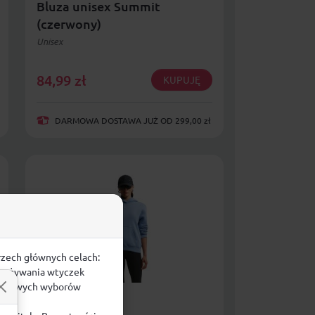
Bluza unisex Summit
(czerwony)
Unisex
84,99
zł
KUPUJĘ
DARMOWA DOSTAWA JUŻ OD 299,00 zł
rzech głównych celach:
e, używania wtyczek
zegółowych wyborów