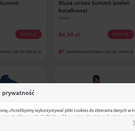
 Summit
Bluza unisex Summit (zieleń
butelkowa)
Unisex
84,99
zł
KUPUJĘ
KUPUJĘ
AWA JUŻ OD 299,00 zł
DARMOWA DOSTAWA JUŻ OD 299,00 zł
 prywatność
ronę, chcielibyśmy wykorzystywać pliki cookies do zbierania danych w t
 na stronie, kierowania do Ciebie reklam w innych miejscach w interneci
ij poniżej, by wyrazić zgodę lub przejdź do ustawień, by dokonać szc
s.