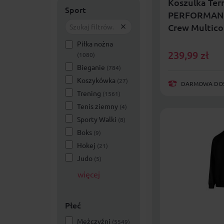
Koszulka Te
Sport
PERFORMANC
Crew Multico
Piłka nożna
239,99
zł
(1080)
Bieganie
(784)
Koszykówka
(27)
DARMOWA DOST
Trening
(1561)
Tenis ziemny
(4)
Sporty Walki
(8)
Boks
(9)
Hokej
(21)
Judo
(5)
więcej
Płeć
Mężczyźni
(5549)