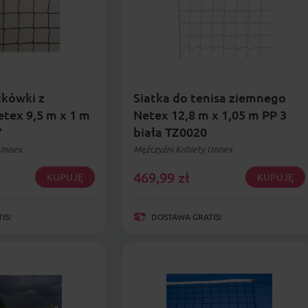
tkówki z
Siatka do tenisa ziemnego
tex 9,5 m x 1 m
Netex 12,8 m x 1,05 m PP 3
7
biała TZ0020
Unisex
Mężczyźni Kobiety Unisex
469,99
zł
KUPUJĘ
KUPUJĘ
IS!
DOSTAWA GRATIS!