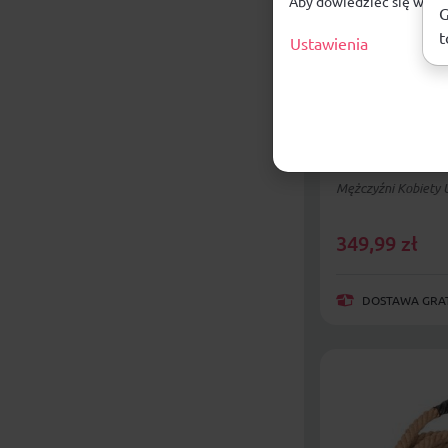
Aby dowiedzieć się więce
G
t
Ustawienia
Siatka do sia
antenkami Ne
Mężczyźni Kobiety 
349,99
zł
DOSTAWA GRAT