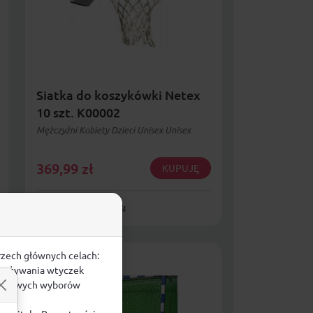
Siatka do koszykówki Netex
10 szt. K00002
Mężczyźni Kobiety Dzieci Unisex Unisex
369,99
zł
KUPUJĘ
DOSTAWA GRATIS!
rzech głównych celach:
e, używania wtyczek
zegółowych wyborów