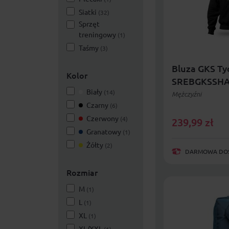
Siatki
(32)
Sprzęt
treningowy
(1)
Taśmy
(3)
Bluza GKS T
Kolor
SREBGKSSHA
Biały
(14)
Mężczyźni
Czarny
(6)
Czerwony
(4)
239,99
zł
Granatowy
(1)
Żółty
(2)
DARMOWA DOST
Rozmiar
M
(1)
L
(1)
XL
(1)
XL/XXL