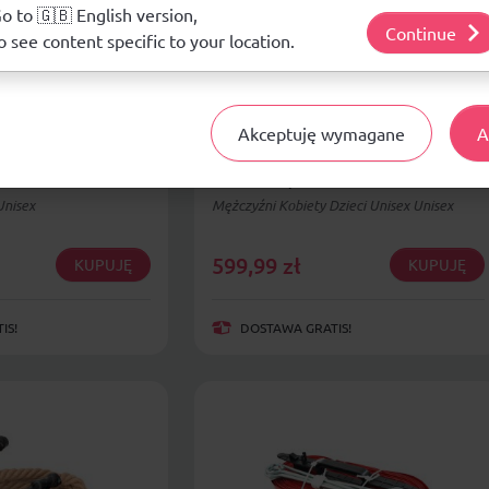
j o plikach cookie i tym, jak wykorzystujemy Twoje dane, odwiedź nasz
o to 🇬🇧 English version,
Continue
o see content specific to your location.
Akceptuję wymagane
A
tkówki biała z
Siatka na bramkę Netex
tex SI0005
3x2x1x1,5 m 2szt. S51905
Unisex
Mężczyźni Kobiety Dzieci Unisex Unisex
599,99
zł
KUPUJĘ
KUPUJĘ
IS!
DOSTAWA GRATIS!