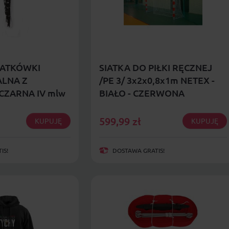
IATKÓWKI
SIATKA DO PIŁKI RĘCZNEJ
LNA Z
/PE 3/ 3x2x0,8x1m NETEX -
CZARNA IV mlw
BIAŁO - CZERWONA
599,99
zł
KUPUJĘ
KUPUJĘ
IS!
DOSTAWA GRATIS!