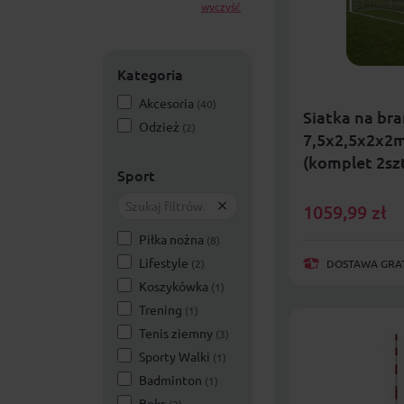
wyczyść
Kategoria
Akcesoria
(40)
Siatka na br
Odzież
(2)
7,5x2,5x2x2
(komplet 2szt
Sport
1059,99
zł
Piłka nożna
(8)
Lifestyle
(2)
DOSTAWA GRAT
Koszykówka
(1)
Trening
(1)
Tenis ziemny
(3)
Sporty Walki
(1)
Badminton
(1)
Boks