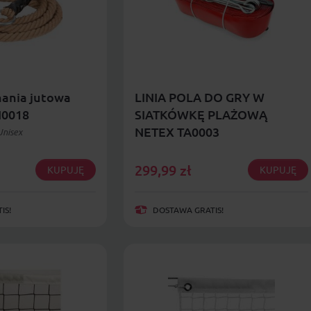
nania jutowa
LINIA POLA DO GRY W
I0018
SIATKÓWKĘ PLAŻOWĄ
NETEX TA0003
Unisex
299,99
zł
KUPUJĘ
KUPUJĘ
IS!
DOSTAWA GRATIS!