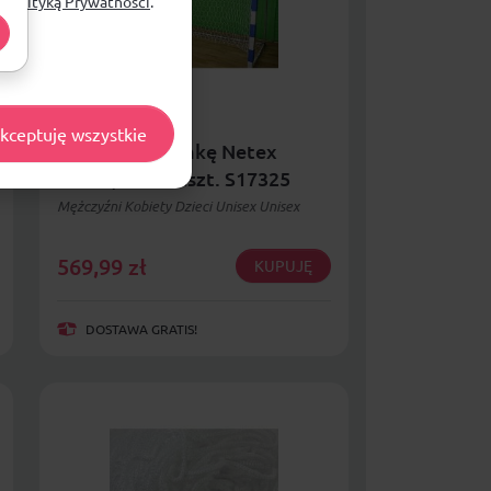
ą
Polityką Prywatności
.
kceptuję wszystkie
Siatka na bramkę Netex
3x2x0,8x1 m 2szt. S17325
Mężczyźni Kobiety Dzieci Unisex Unisex
569,99
zł
KUPUJĘ
DOSTAWA GRATIS!