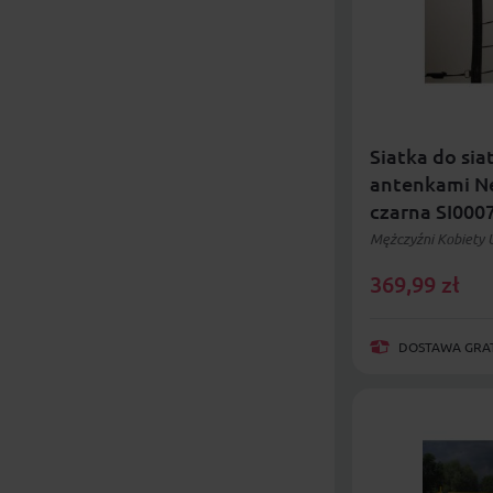
Siatka do sia
antenkami Ne
czarna SI000
Mężczyźni Kobiety 
369,99
zł
DOSTAWA GRAT