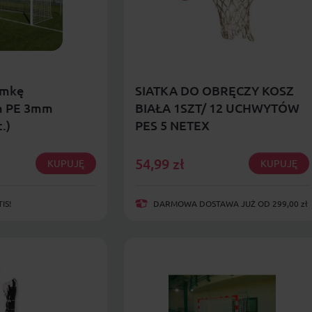
amkę
SIATKA DO OBRĘCZY KOSZ
m PE 3mm
BIAŁA 1SZT/ 12 UCHWYTÓW
.)
PES 5 NETEX
54,99
zł
KUPUJĘ
KUPUJĘ
IS!
DARMOWA DOSTAWA JUŻ OD 299,00 zł