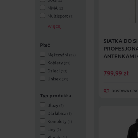
(2)
MMA
(2)
Multisport
(1)
więcej
SIATKA DO S
Płeć
PROFESJONA
Mężczyźni
(22)
ANTENKAMI 
Kobiety
NETEX
(21)
Dzieci
(13)
799,99
zł
Unisex
(31)
DOSTAWA GRAT
Typ produktu
Bluzy
(2)
Dla kibica
(1)
Komplety
(1)
Liny
(2)
Plecaki
(1)