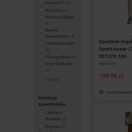
Arsenal FC
(7)
AS Roma
(1)
Atletico Madryt
(1)
Bayern
Monachium
(14)
Spodnie męsk
Chelsea Londyn
Sportswear 
(5)
IO1376 104
Chicago Bulls
(3)
Inter Mediolan
Mężczyźni
(2)
199,99
zł
więcej
DARMOWA DOST
Kolekcje
zawodników
Cristiano
Ronaldo
(3)
Neymar
(3)