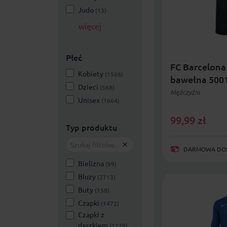
Judo
(13)
więcej
Płeć
FC Barcelona 
Kobiety
(1566)
bawełna 500
Dzieci
(568)
Mężczyźni
Unisex
(1664)
99,99
zł
Typ produktu
DARMOWA DOST
Bielizna
(99)
Bluzy
(2713)
Buty
(158)
Czapki
(1472)
Czapki z
daszkiem
(1278)