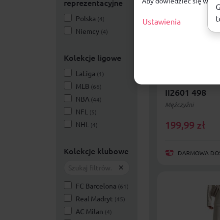
Aby dowiedzieć się więce
reprezentacyjne
G
t
Polska
(4)
Ustawienia
Niemcy
(4)
Kolekcje ligowe
Spodenki męs
LaLiga
(1)
Barcelona St
MLB
(66)
II2601 498
NBA
(44)
Mężczyźni
NFL
(5)
199,99
zł
NHL
(4)
Kolekcje klubowe
DARMOWA DOST
FC Barcelona
(61)
Real Madryt
(45)
AC Milan
(4)