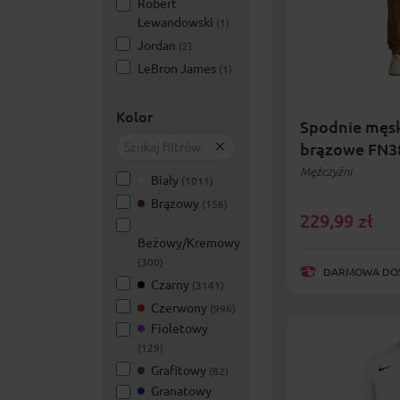
Robert
Lewandowski
(1)
Jordan
(2)
LeBron James
(1)
Kolor
Spodnie męsk
brązowe FN3
Mężczyźni
Biały
(1011)
Brązowy
(156)
229,99
zł
Beżowy/Kremowy
(300)
DARMOWA DOST
Czarny
(3141)
Czerwony
(996)
Fioletowy
(129)
Grafitowy
(82)
Granatowy