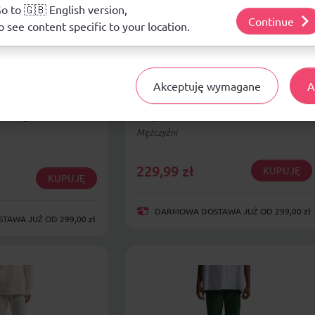
j o plikach cookie i tym, jak wykorzystujemy Twoje dane, odwiedź nasz
o to 🇬🇧 English version,
Continue
o see content specific to your location.
Akceptuję wymagane
A
kie Nike FC
Spodnie męskie Nike Club
rike granatowe
brązowe FN3808 270
Mężczyźni
229,99
zł
KUPUJĘ
KUPUJĘ
DARMOWA DOSTAWA JUŻ OD 299,00 zł
AWA JUŻ OD 299,00 zł