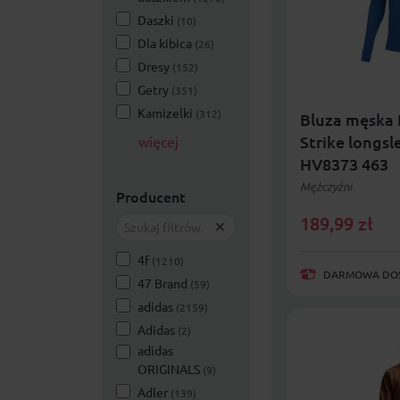
Daszki
(10)
Dla kibica
(26)
Dresy
(152)
Getry
(351)
Kamizelki
(312)
Bluza męska 
Strike longsl
więcej
HV8373 463
Mężczyźni
Producent
189,99
zł
4f
(1210)
DARMOWA DOST
47 Brand
(59)
adidas
(2159)
Adidas
(2)
adidas
ORIGINALS
(9)
Adler
(139)