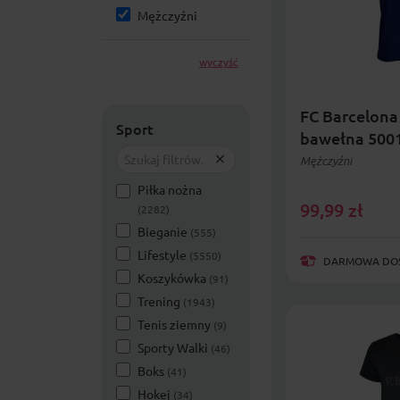
Mężczyźni
wyczyść
FC Barcelona 
Sport
bawełna 500
Mężczyźni
Piłka nożna
99,99
zł
(2282)
Bieganie
(555)
Lifestyle
(5550)
DARMOWA DOST
Koszykówka
(91)
Trening
(1943)
Tenis ziemny
(9)
Sporty Walki
(46)
Boks
(41)
Hokej
(34)