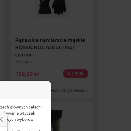
Rękawice narciarskie męskie
ROSSIGNOL Action Impr
czarny
Mężczyźni
159,99
zł
KUPUJĘ
DARMOWA DOSTAWA JUŻ OD 299,00 zł
rzech głównych celach:
e, używania wtyczek
zegółowych wyborów