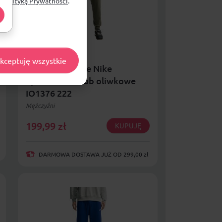
ą
Polityką Prywatności
.
kceptuję wszystkie
Spodnie męskie Nike
Sportswear Club oliwkowe
IO1376 222
Mężczyźni
199,99
zł
KUPUJĘ
DARMOWA DOSTAWA JUŻ OD 299,00 zł