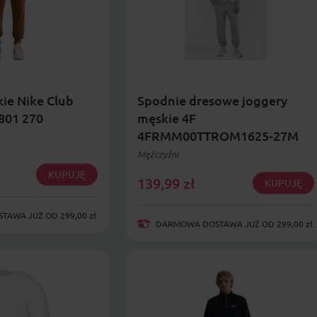
ie Nike Club
Spodnie dresowe joggery
801 270
męskie 4F
4FRMM00TTROM1625-27M
Mężczyźni
KUPUJĘ
139,99
zł
KUPUJĘ
AWA JUŻ OD 299,00 zł
DARMOWA DOSTAWA JUŻ OD 299,00 zł