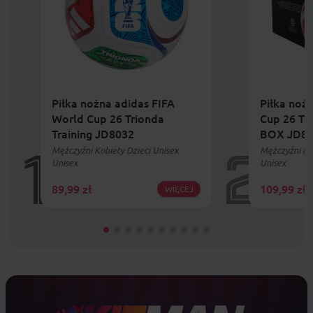
Piłka nożna adidas FIFA
Piłka noż
World Cup 26 Trionda
Cup 26 Tr
Training JD8032
BOX JD80
Mężczyźni Kobiety Dzieci Unisex
Mężczyźni Kob
1
2
Unisex
Unisex
89,99
zł
109,99
zł
WIĘCEJ