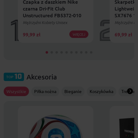
Czapka z daszkiem Nike
Skarpetki
czarna Dri-Fit Club
Lightweig
Unstructured FB5372-010
SX7676 1
1
2
Mężczyźni Kobiety Unisex
Mężczyźni Ko
99,99
zł
69,99
zł
WIĘCEJ
Akcesoria
10
TOP
Wszystkie
Piłka nożna
Bieganie
Koszykówka
Trening