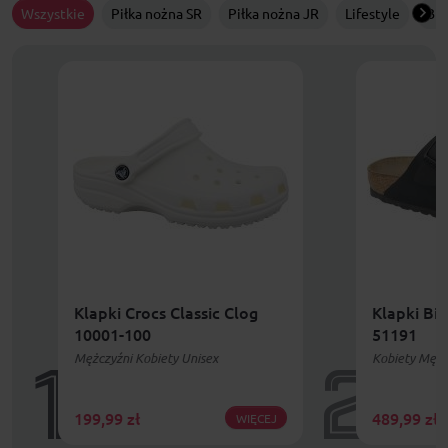
Wszystkie
Piłka nożna SR
Piłka nożna JR
Lifestyle
Bie
Klapki Crocs Classic Clog
Klapki Bi
10001-100
51191
Mężczyźni Kobiety Unisex
Kobiety Mężc
1
2
199,99
zł
489,99
zł
WIĘCEJ