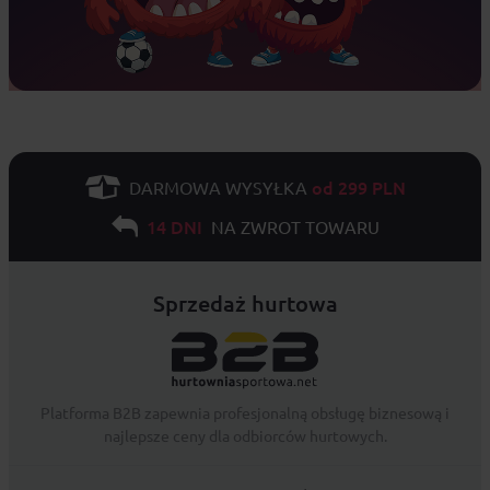
od 299 PLN
DARMOWA WYSYŁKA
14 DNI
NA ZWROT TOWARU
Sprzedaż hurtowa
Platforma B2B zapewnia profesjonalną obsługę biznesową i
najlepsze ceny dla odbiorców hurtowych.