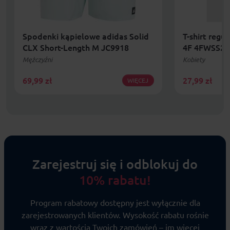
Spodenki kąpielowe adidas Solid
T-shirt regu
CLX Short-Length M JC9918
4F 4FWSS25
Mężczyźni
Kobiety
69,99
zł
27,99
zł
WIĘCEJ
Zarejestruj się i odblokuj do
10% rabatu!
Program rabatowy dostępny jest wyłącznie dla
zarejestrowanych klientów. Wysokość rabatu rośnie
wraz z wartością Twoich zamówień – im więcej