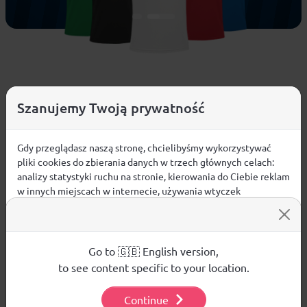
Szanujemy Twoją prywatność
Nowości
WIĘCEJ
Gdy przeglądasz naszą stronę, chcielibyśmy wykorzystywać
NEW
NEW
pliki cookies do zbierania danych w trzech głównych celach:
analizy statystyki ruchu na stronie, kierowania do Ciebie reklam
w innych miejscach w internecie, używania wtyczek
społecznościowych. Kliknij poniżej, by wyrazić zgodę lub
przejdź do ustawień, by dokonać szczegółowych wyborów
używanych plików cookies.
Aby dowiedzieć się więcej o plikach cookie i tym, jak
Go to 🇬🇧 English version,
wykorzystujemy Twoje dane, odwiedź naszą
Polityką
to see content specific to your location.
Prywatności
.
Continue
Koszulka męska Nike FC
Piłka nożna
Ustawienia