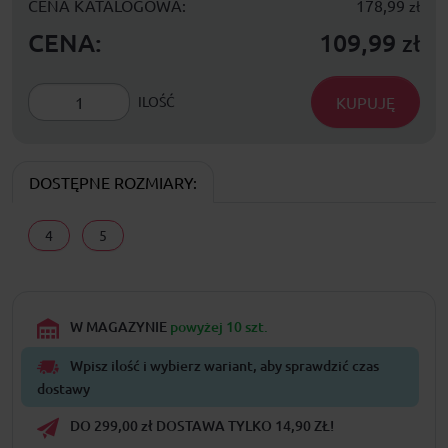
CENA KATALOGOWA:
178,99
zł
CENA:
109,99
zł
KUPUJĘ
ILOŚĆ
DOSTĘPNE ROZMIARY:
4
5
W MAGAZYNIE
powyżej 10 szt.
Wpisz ilość i wybierz wariant, aby sprawdzić czas
dostawy
DO 299,00 zł DOSTAWA TYLKO 14,90 ZŁ!