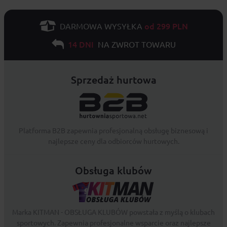
od 299 PLN
DARMOWA WYSYŁKA
14 DNI
NA ZWROT TOWARU
Sprzedaż hurtowa
Platforma B2B zapewnia profesjonalną obsługę biznesową i
najlepsze ceny dla odbiorców hurtowych.
Obsługa klubów
Marka KITMAN - OBSŁUGA KLUBÓW powstała z myślą o klubach
sportowych. Zapewnia profesjonalne wsparcie oraz najlepsze