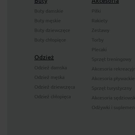
Buty
Akcesoria
Buty damskie
Piłki
Buty męskie
Rakiety
Buty dziewczęce
Zestawy
Buty chłopięce
Torby
Plecaki
Odzież
Sprzęt treningowy
Odzież damska
Akcesoria rekreacyj
Odzież męska
Akcesoria pływackie
Odzież dziewczęca
Sprzęt turystyczny
Odzież chłopięca
Akcesoria sędziowsk
Odżywki i suplemen