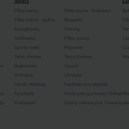
Sport
Li
Piłka nożna
Piłka nożna - bramkarz
Bu
Piłka nożna - sędzia
Bieganie
Od
Koszykówka
Trening
To
Siatkówka
Piłka ręczna
Sas
Sporty walki
Pływanie
Cza
Tenis ziemny
Tenis stołowy
Akc
ne
Badminton
Squash
Unihokej
Lifestyle
Nordic Walking
Football amerykański
ie
Turystyka
Medycyna sportowa / Rehabilita
ty
Multisport
Sporty rekreacyjne i towarzyski