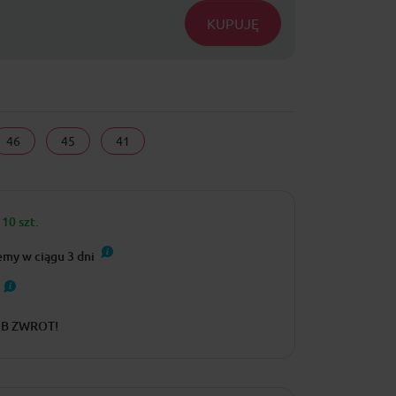
KUPUJĘ
46
45
41
10 szt.
emy w ciągu
3
dni
UB ZWROT!