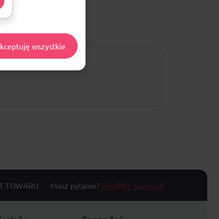
kceptuję wszystkie
T TOWARU
Masz pytanie?
info@81-sports.pl