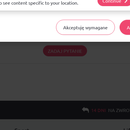
Continue
o see content specific to your location.
Pytania i odpowiedzi
Akceptuję wymagane
A
Nie ma jeszcze pytań. Bądź pierwszy :)
ZADAJ PYTANIE
14 DNI
NA ZWRO