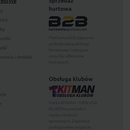
festyle
Sprzedaż
hurtowa
ty
zież
rby
Platforma B2B zapewnia
zetki
profesjonalną obsługę
pki
biznesową i najlepsze
ceny dla odbiorców
esoria i dodatki
hurtowych.
Obsługa klubów
cja
Marka KITMAN - OBSŁUGA
e
KLUBÓW powstała z
myślą o klubach
sportowych. Zapewnia
profesjonalne wsparcie