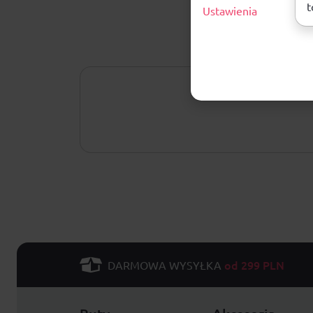
t
Ustawienia
od 299 PLN
DARMOWA WYSYŁKA