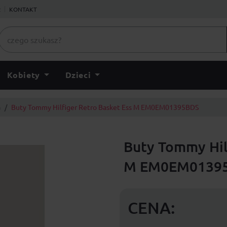
ł
KONTAKT
Kobiety
Dzieci
a
Buty Tommy Hilfiger Retro Basket Ess M EM0EM01395BDS
Buty Tommy Hil
M EM0EM0139
CENA: