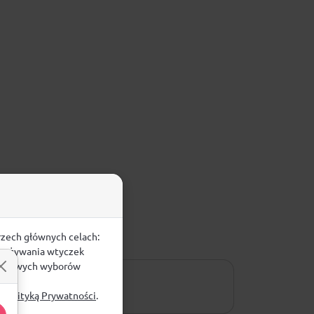
rzech głównych celach:
e, używania wtyczek
zegółowych wyborów
ą
Polityką Prywatności
.