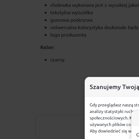
cholewka wykonana jest z wysokiej jako
tekstylna wyściółka
gumowa podeszwa
uniwersalna kolorystyka doskonale będzi
logo producenta
Kolor:
czarny
Szanujemy Twoją
Gdy przeglądasz naszą st
analizy statystyki ruchu
społecznościowych. Klikn
używanych plików cookie
Aby dowiedzieć się więce
G