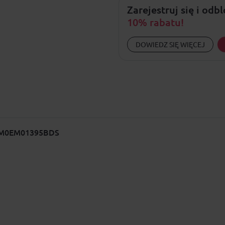
Zarejestruj się i odb
10% rabatu!
DOWIEDZ SIĘ WIĘCEJ
M EM0EM01395BDS