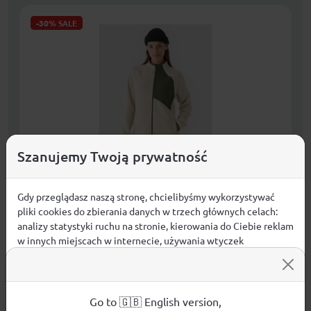
-30%
SALE
Szanujemy Twoją prywatność
Gdy przeglądasz naszą stronę, chcielibyśmy wykorzystywać
pliki cookies do zbierania danych w trzech głównych celach:
Polar sherpa ze stójką damski 4F
analizy statystyki ruchu na stronie, kierowania do Ciebie reklam
4FRAW24TFLEF362-12S
w innych miejscach w internecie, używania wtyczek
Kobiety
społecznościowych. Kliknij poniżej, by wyrazić zgodę lub
przejdź do ustawień, by dokonać szczegółowych wyborów
97,99
zł
KUPUJĘ
używanych plików cookies.
Aby dowiedzieć się więcej o plikach cookie i tym, jak
Go to 🇬🇧 English version,