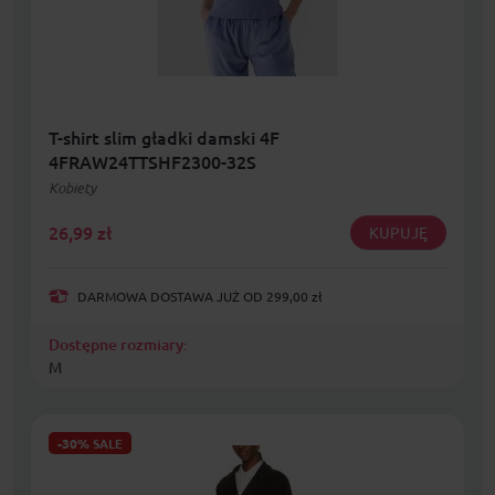
T-shirt slim gładki damski 4F
4FRAW24TTSHF2300-32S
Kobiety
26,99
zł
KUPUJĘ
DARMOWA DOSTAWA JUŻ OD 299,00 zł
Dostępne rozmiary:
M
-30%
SALE