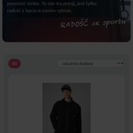
pewność siebie. Tu nie ma presji, jest tylko
radość z bycia w swoim rytmie.