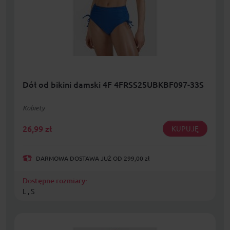
Dół od bikini damski 4F 4FRSS25UBKBF097-33S
Kobiety
26,99
zł
KUPUJĘ
DARMOWA DOSTAWA JUŻ OD 299,00 zł
Dostępne rozmiary:
L , S