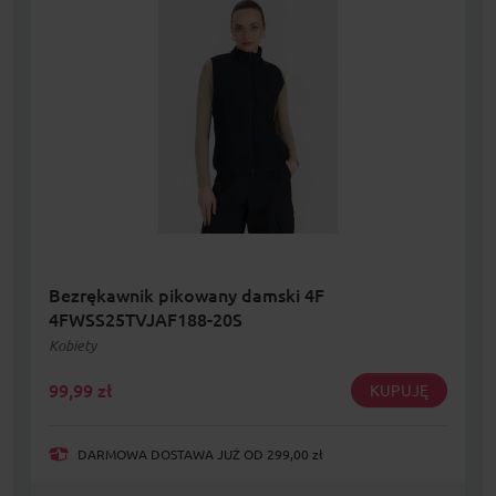
Bezrękawnik pikowany damski 4F
4FWSS25TVJAF188-20S
Kobiety
99,99
zł
KUPUJĘ
DARMOWA DOSTAWA JUŻ OD 299,00 zł