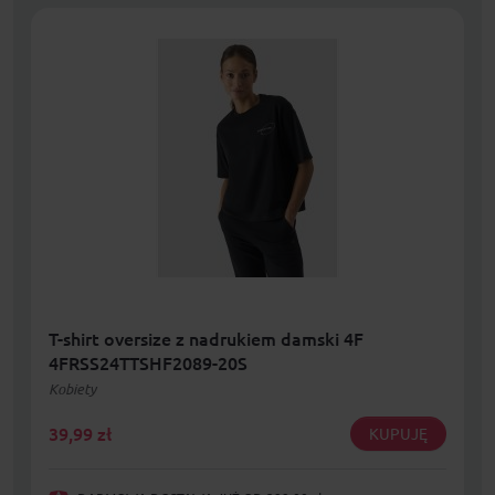
T-shirt oversize z nadrukiem damski 4F
4FRSS24TTSHF2089-20S
Kobiety
39,99
zł
KUPUJĘ