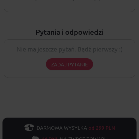
Pytania i odpowiedzi
Nie ma jeszcze pytań. Bądź pierwszy :)
ZADAJ PYTANIE
od 299 PLN
DARMOWA WYSYŁKA
14 DNI
NA ZWROT TOWARU