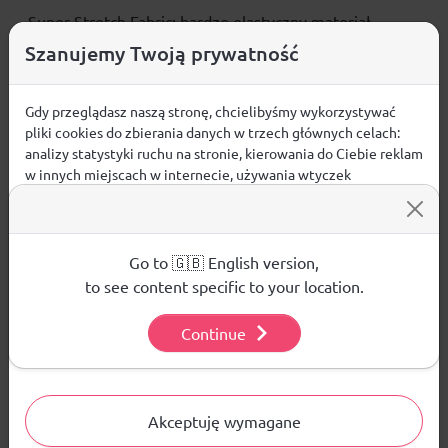
Super Stretch Fabric: bardzo elastyczny materiał,
wygoda ruchu.
Szanujemy Twoją prywatność
Gdy przeglądasz naszą stronę, chcielibyśmy wykorzystywać
pliki cookies do zbierania danych w trzech głównych celach:
Detachable Snow Gaiter: odpinany fartuch
analizy statystyki ruchu na stronie, kierowania do Ciebie reklam
przeciwśnieżny w nogawkach.
w innych miejscach w internecie, używania wtyczek
społecznościowych. Kliknij poniżej, by wyrazić zgodę lub
przejdź do ustawień, by dokonać szczegółowych wyborów
używanych plików cookies.
- materiał wierzchni 100% poliester z recyklingu,
Aby dowiedzieć się więcej o plikach cookie i tym, jak
Go to 🇬🇧 English version,
wykorzystujemy Twoje dane, odwiedź naszą
Polityką
to see content specific to your location.
Prywatności
.
Continue
- podszewka 100% poliamid,
Ustawienia
Akceptuję wymagane
- kieszeń z tyłu zapinana na zamek,