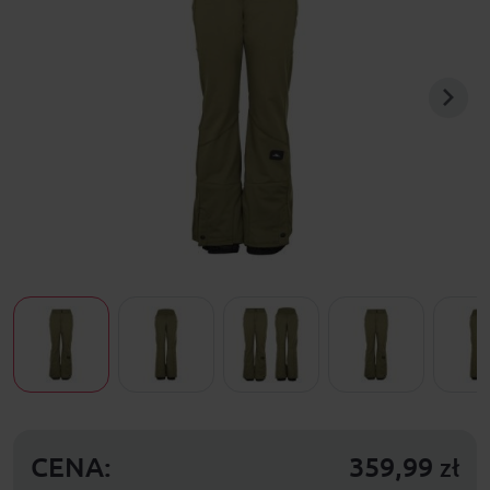
CENA:
359,99
zł