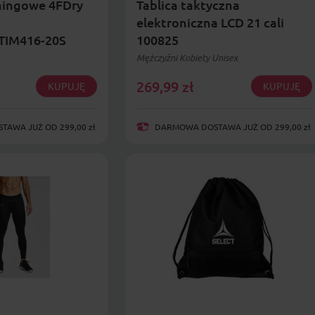
ningowe 4FDry
Tablica taktyczna
elektroniczna LCD 21 cali
IM416-20S
100825
Mężczyźni Kobiety Unisex
269,99
zł
KUPUJĘ
KUPUJĘ
AWA JUŻ OD 299,00 zł
DARMOWA DOSTAWA JUŻ OD 299,00 zł