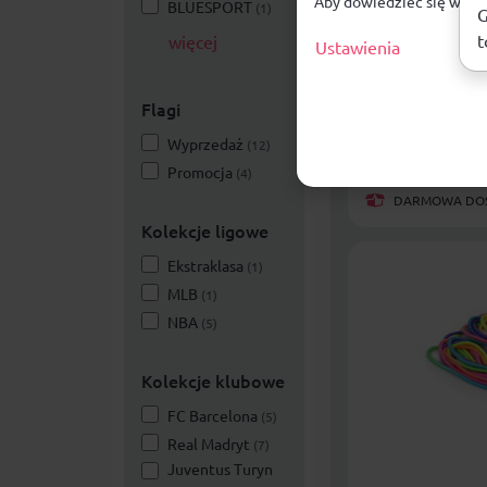
Aby dowiedzieć się więce
BLUESPORT
(1)
Piłka nożna a
G
World Cup 26
t
więcej
Ustawienia
Training JD8
Mężczyźni Kobiety D
Flagi
79,99
zł
Wyprzedaż
(12)
Promocja
(4)
DARMOWA DOST
Kolekcje ligowe
Ekstraklasa
(1)
MLB
(1)
NBA
(5)
Kolekcje klubowe
FC Barcelona
(5)
Real Madryt
(7)
Juventus Turyn