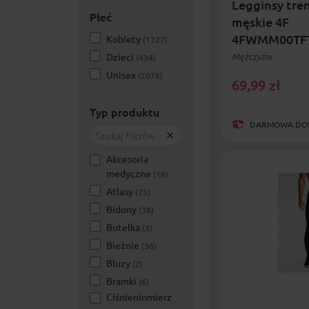
Legginsy tre
Płeć
męskie 4F
4FWMM00TFT
Kobiety
(1727)
Dzieci
Mężczyźni
(434)
Unisex
(2076)
69,99
zł
Typ produktu
DARMOWA DOST
Akcesoria
medyczne
(16)
Atlasy
(25)
Bidony
(38)
Butelka
(3)
Bieżnie
(36)
Bluzy
(2)
Bramki
(6)
Ciśnieniomierz