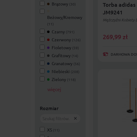
Brązowy
Torba adidas
(30)
JM9241
Beżowy/Kremowy
Mężczyźni Kobiety D
(11)
Czarny
(791)
269,99
zł
Czerwony
(126)
Fioletowy
(59)
DARMOWA DOST
Grafitowy
(14)
Granatowy
(56)
Niebieski
(208)
Zielony
(118)
więcej
Rozmiar
XS
(11)