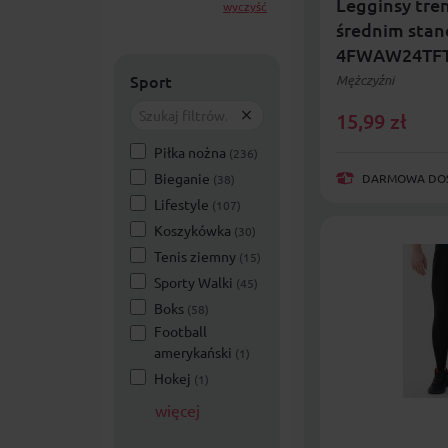
Legginsy tre
wyczyść
średnim stan
4FWAW24TFT
Sport
Mężczyźni
15,99
zł
Piłka nożna
(236)
Bieganie
DARMOWA DOST
(38)
Lifestyle
(107)
Koszykówka
(30)
Tenis ziemny
(15)
Sporty Walki
(45)
Boks
(58)
Football
amerykański
(1)
Hokej
(1)
więcej