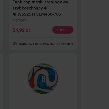
Tank top męski treningowy
szybkoschnący 4F
4FWSS25TFSLM460-70S
Mężczyźni
54,99
zł
KUPUJĘ
DARMOWA DOSTAWA JUŻ OD 299,00 zł