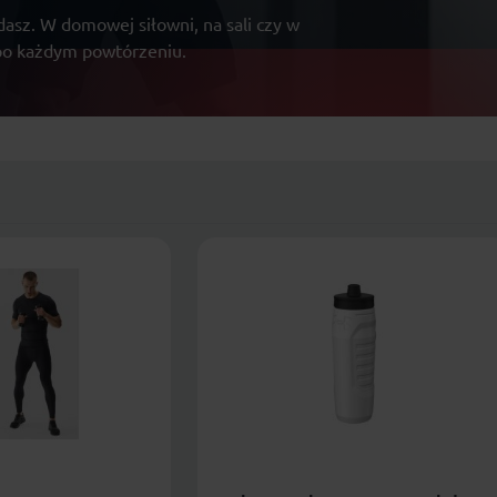
e dasz. W domowej siłowni, na sali czy w
 po każdym powtórzeniu.