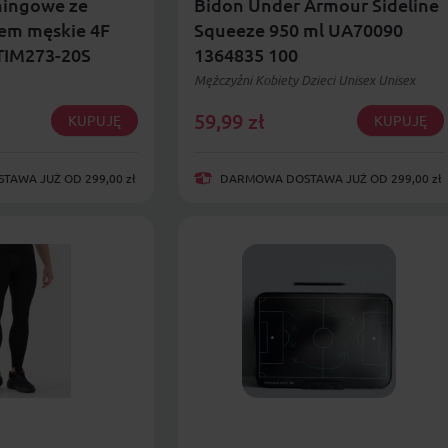
ningowe ze
Bidon Under Armour Sideline
em męskie 4F
Squeeze 950 ml UA70090
IM273-20S
1364835 100
Mężczyźni Kobiety Dzieci Unisex Unisex
59,99
zł
KUPUJĘ
KUPUJĘ
AWA JUŻ OD 299,00 zł
DARMOWA DOSTAWA JUŻ OD 299,00 zł