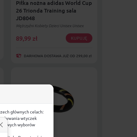
Piłka nożna adidas World Cup
26 Trionda Training sala
JD8048
Mężczyźni Kobiety Dzieci Unisex Unisex
89,99
zł
KUPUJĘ
DARMOWA DOSTAWA JUŻ OD 299,00 zł
rzech głównych celach:
e, używania wtyczek
zegółowych wyborów