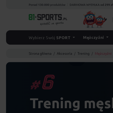
Ponad
130.000
produktów
DARMOWA WYSYŁKA
od 299 z
Mężczyźni
Wybierz Swój
SPORT
Strona główna
Akcesoria
Trening
Mężczyźni
6
#
Trening męs