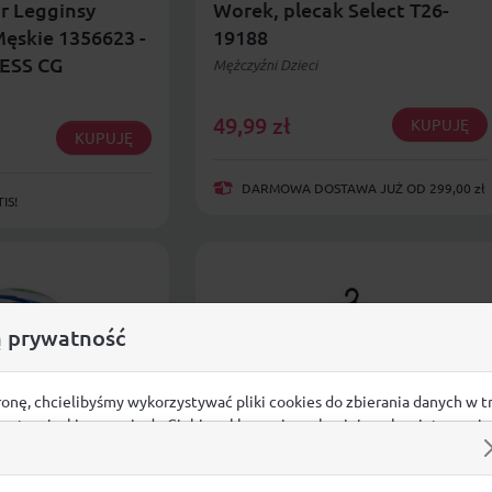
r Legginsy
Worek, plecak Select T26-
ęskie 1356623 -
19188
ESS CG
Mężczyźni Dzieci
49,99
zł
KUPUJĘ
KUPUJĘ
DARMOWA DOSTAWA JUŻ OD 299,00 zł
IS!
 prywatność
ronę, chcielibyśmy wykorzystywać pliki cookies do zbierania danych w t
 na stronie, kierowania do Ciebie reklam w innych miejscach w interneci
ij poniżej, by wyrazić zgodę lub przejdź do ustawień, by dokonać szc
s.