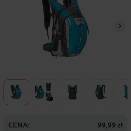
CENA:
99,99
zł