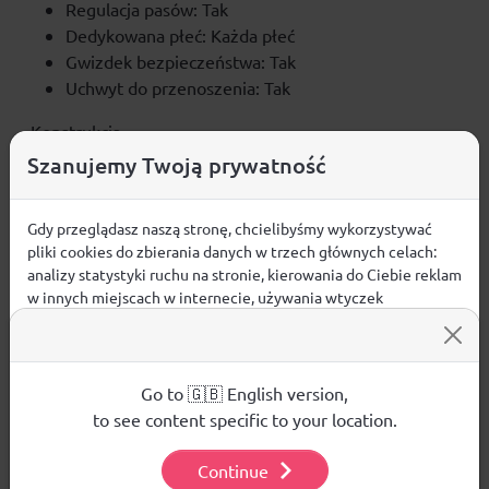
Regulacja pasów: Tak
Dedykowana płeć: Każda płeć
Gwizdek bezpieczeństwa: Tak
Uchwyt do przenoszenia: Tak
Konstrukcja
Szanujemy Twoją prywatność
Dołączony system hydratacji: Nie
Wentylacja: Tak
Miejsce odpowietrzania: Obicie tylne
Gdy przeglądasz naszą stronę, chcielibyśmy wykorzystywać
pliki cookies do zbierania danych w trzech głównych celach:
Otworek typu ładowniczego: Przednie
analizy statystyki ruchu na stronie, kierowania do Ciebie reklam
Wentylacja pleców: Tak
w innych miejscach w internecie, używania wtyczek
społecznościowych. Kliknij poniżej, by wyrazić zgodę lub
Waga i rozmiary
przejdź do ustawień, by dokonać szczegółowych wyborów
używanych plików cookies.
Głębokość produktu: 230 mm
Aby dowiedzieć się więcej o plikach cookie i tym, jak
Go to 🇬🇧 English version,
Szerokość produktu: 260 mm
wykorzystujemy Twoje dane, odwiedź naszą
Polityką
to see content specific to your location.
Waga produktu: 500 g
Prywatności
.
Pojemność: 25 l
Continue
Wysokość produktu: 460 mm
Ustawienia