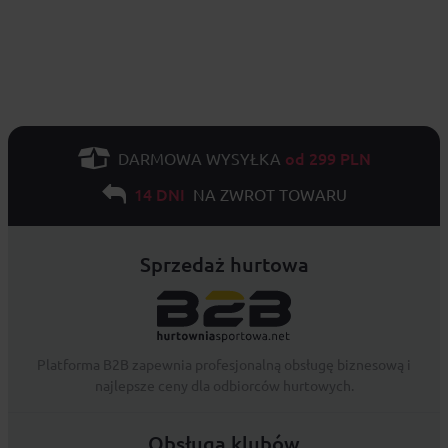
od 299 PLN
DARMOWA WYSYŁKA
14 DNI
NA ZWROT TOWARU
Sprzedaż hurtowa
Platforma B2B zapewnia profesjonalną obsługę biznesową i
najlepsze ceny dla odbiorców hurtowych.
Obsługa klubów