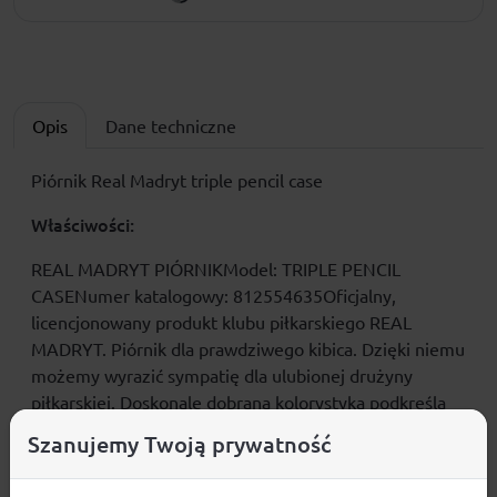
Opis
Dane techniczne
Piórnik Real Madryt triple pencil case
Właściwości:
REAL MADRYT PIÓRNIKModel: TRIPLE PENCIL
CASENumer katalogowy: 812554635Oficjalny,
licencjonowany produkt klubu piłkarskiego REAL
MADRYT. Piórnik dla prawdziwego kibica. Dzięki niemu
możemy wyrazić sympatię dla ulubionej drużyny
piłkarskiej. Doskonale dobrana kolorystyka podkreśla
jego niepowtarzalny design. Oferowany przez nas
Szanujemy Twoją prywatność
piórnik wykonany jest starannie z dbałością o
szczegóły. Prezentowany produkt posiada komplet