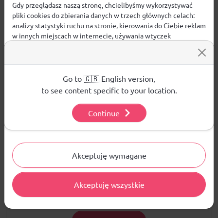
metek producenta oraz oryginalne
Gdy przeglądasz naszą stronę, chcielibyśmy wykorzystywać
pliki cookies do zbierania danych w trzech głównych celach:
opakowanie.Wymiary: 21 x 8,5 x 7 cm
analizy statystyki ruchu na stronie, kierowania do Ciebie reklam
w innych miejscach w internecie, używania wtyczek
społecznościowych. Kliknij poniżej, by wyrazić zgodę lub
przejdź do ustawień, by dokonać szczegółowych wyborów
używanych plików cookies.
Opinie
Aby dowiedzieć się więcej o plikach cookie i tym, jak
Go to 🇬🇧 English version,
ŚREDNIA OCENA:
wykorzystujemy Twoje dane, odwiedź naszą
Polityką
to see content specific to your location.
Prywatności
.
Continue
Nie ma jeszcze żadnej recenzji produktu
Ustawienia
Akceptuję wymagane
Pytania i odpowiedzi
Akceptuję wszystkie
Nie ma jeszcze pytań. Bądź pierwszy :)