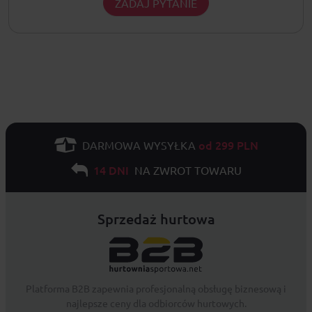
ZADAJ PYTANIE
od 299 PLN
DARMOWA WYSYŁKA
14 DNI
NA ZWROT TOWARU
Sprzedaż hurtowa
Platforma B2B zapewnia profesjonalną obsługę biznesową i
najlepsze ceny dla odbiorców hurtowych.