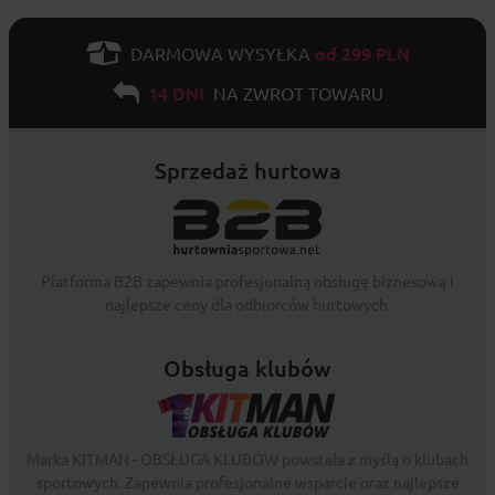
od 299 PLN
DARMOWA WYSYŁKA
14 DNI
NA ZWROT TOWARU
Sprzedaż hurtowa
Platforma B2B zapewnia profesjonalną obsługę biznesową i
najlepsze ceny dla odbiorców hurtowych.
Obsługa klubów
Marka KITMAN - OBSŁUGA KLUBÓW powstała z myślą o klubach
sportowych. Zapewnia profesjonalne wsparcie oraz najlepsze