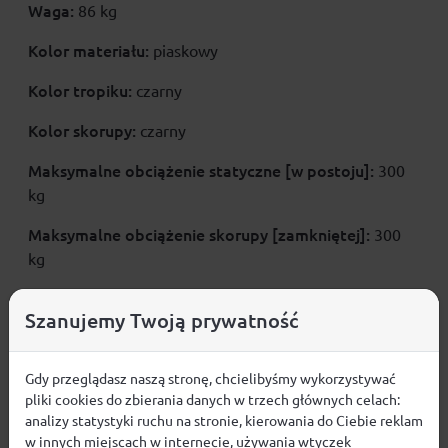
Waga:
86 kg
Kolor materiału:
piaskowy
Kolor tropiku:
czarny
Kolor skorupy:
czarny
Maksymalne obciążenie statyczne [w postoju]:
300
kg
Maksymalne obciążenie skorupy [zamkniętej]:
300
kg
Dołączone uchwyty montażowe:
pasują do
Szanujemy Twoją prywatność
poprzeczek samochodowych o wysokości do 3 cm i
szerokości do 9 cm
Gdy przeglądasz naszą stronę, chcielibyśmy wykorzystywać
Przeznaczony dla 2 + 1 osób
pliki cookies do zbierania danych w trzech głównych celach:
analizy statystyki ruchu na stronie, kierowania do Ciebie reklam
Materiał wykonania: Tropik górny -
wodoodporna
w innych miejscach w internecie, używania wtyczek