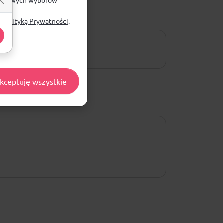
zegółowych wyborów
ą
Polityką Prywatności
.
kceptuję wszystkie