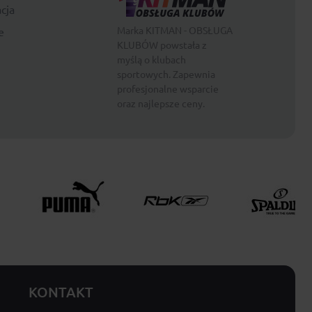
cja
Marka KITMAN - OBSŁUGA
e
KLUBÓW powstała z
myślą o klubach
sportowych. Zapewnia
profesjonalne wsparcie
oraz najlepsze ceny.
KONTAKT