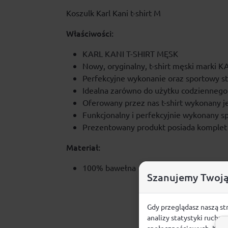
Koszulk Karl Kani t-shirt M
Właściwości:
KARL KANI T-SHIRT MĘSK
Nowy, oryginalny, t-shirt męski marki
Perfekcyjne wykonanie oraz sportowy styl
Idealna zarówno do użytku codziennego,
Oferowany przez nas t-shirt wykonany jes
Funkcjonalny i perfekcyjnie wykonany sp
Prezentowany produkt posiada komplet
Materiał:
100% bawełna
Szanujemy Twoją
Gdy przeglądasz naszą st
analizy statystyki ruchu