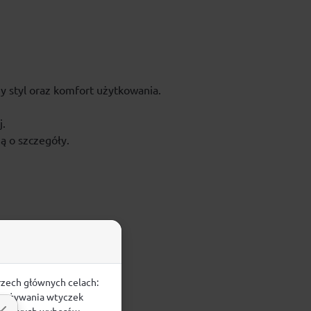
 styl oraz komfort użytkowania.
j.
ią o szczegóły.
rzech głównych celach:
e, używania wtyczek