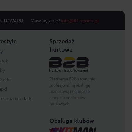
T TOWARU
Masz pytanie?
info@81-sports.pl
festyle
Sprzedaż
hurtowa
ty
zież
rby
Platforma B2B zapewnia
zetki
profesjonalną obsługę
pki
biznesową i najlepsze
ceny dla odbiorców
esoria i dodatki
hurtowych.
Obsługa klubów