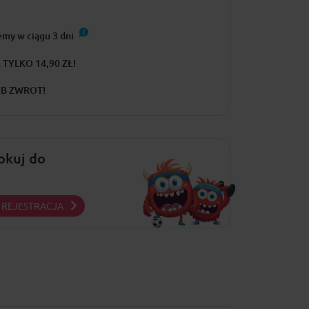
emy w ciągu
3
dni
TYLKO 14,90 ZŁ!
UB ZWROT!
lokuj do
REJESTRACJA