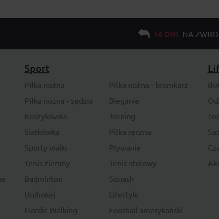
14 DNI
NA ZWRO
Sport
Li
Piłka nożna
Piłka nożna - bramkarz
Bu
Piłka nożna - sędzia
Bieganie
Od
Koszykówka
Trening
To
Siatkówka
Piłka ręczna
Sas
Sporty walki
Pływanie
Cza
Tenis ziemny
Tenis stołowy
Akc
ne
Badminton
Squash
Unihokej
Lifestyle
Nordic Walking
Football amerykański