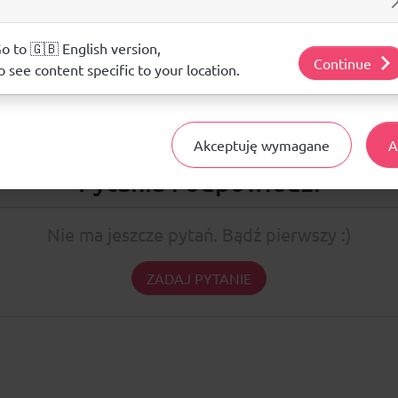
ij poniżej, by wyrazić zgodę lub przejdź do ustawień, by dokonać szc
s.
ŚREDNIA OCENA:
j o plikach cookie i tym, jak wykorzystujemy Twoje dane, odwiedź nasz
o to 🇬🇧 English version,
Continue
o see content specific to your location.
Nie ma jeszcze żadnej recenzji produktu
Akceptuję wymagane
A
Pytania i odpowiedzi
Nie ma jeszcze pytań. Bądź pierwszy :)
ZADAJ PYTANIE