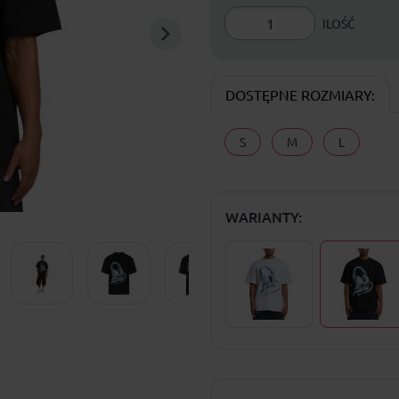
ILOŚĆ
DOSTĘPNE ROZMIARY:
S
M
L
WARIANTY: