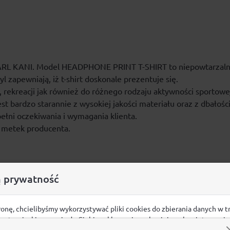
 KARL KANI. Model HEADPHONE PRINT T-SHIRT to niepowtarzalny
 zapewniają, iż t-shirt doskonale prezentuje się.
 rekreacji jak również do różnego rodzaju aktywności sportowe
t bardzo starannie z wysokiej jakości materiału oraz z dbałośc
ełni oczekiwania i wymagania klienta.
 metek producenta.
 prywatność
ronę, chcielibyśmy wykorzystywać pliki cookies do zbierania danych w t
 na stronie, kierowania do Ciebie reklam w innych miejscach w interneci
Opinie