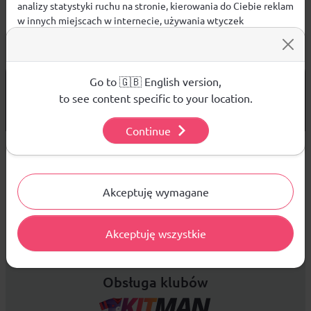
analizy statystyki ruchu na stronie, kierowania do Ciebie reklam
w innych miejscach w internecie, używania wtyczek
społecznościowych. Kliknij poniżej, by wyrazić zgodę lub
przejdź do ustawień, by dokonać szczegółowych wyborów
używanych plików cookies.
Aby dowiedzieć się więcej o plikach cookie i tym, jak
Go to 🇬🇧 English version,
od 299 PLN
DARMOWA WYSYŁKA
wykorzystujemy Twoje dane, odwiedź naszą
Polityką
to see content specific to your location.
14 DNI
Prywatności
.
NA ZWROT TOWARU
Continue
Ustawienia
Sprzedaż hurtowa
Akceptuję wymagane
Platforma B2B zapewnia profesjonalną obsługę biznesową i
Akceptuję wszystkie
najlepsze ceny dla odbiorców hurtowych.
Obsługa klubów