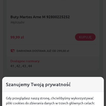
Buty Martes Arne M 92800225252
Mężczyźni
99,99
zł
KUPUJĘ
DARMOWA DOSTAWA JUŻ OD 299,00 zł
Dostępne rozmiary:
41 , 42 , 43 , 44
Szanujemy Twoją prywatność
Gdy przeglądasz naszą stronę, chcielibyśmy wykorzystywać
pliki cookies do zbierania danych w trzech głównych celach: