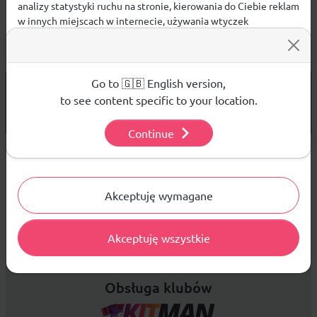
analizy statystyki ruchu na stronie, kierowania do Ciebie reklam
w innych miejscach w internecie, używania wtyczek
społecznościowych. Kliknij poniżej, by wyrazić zgodę lub
przejdź do ustawień, by dokonać szczegółowych wyborów
używanych plików cookies.
Aby dowiedzieć się więcej o plikach cookie i tym, jak
Go to 🇬🇧 English version,
od 299 PLN
DARMOWA WYSYŁKA
wykorzystujemy Twoje dane, odwiedź naszą
Polityką
to see content specific to your location.
14 DNI
Prywatności
.
NA ZWROT TOWARU
Continue
Ustawienia
Sprzedaż hurtowa
Akceptuję wymagane
Platforma B2B zapewnia profesjonalną obsługę biznesową i
Akceptuję wszystkie
najlepsze ceny dla odbiorców hurtowych.
Obsługa klubów