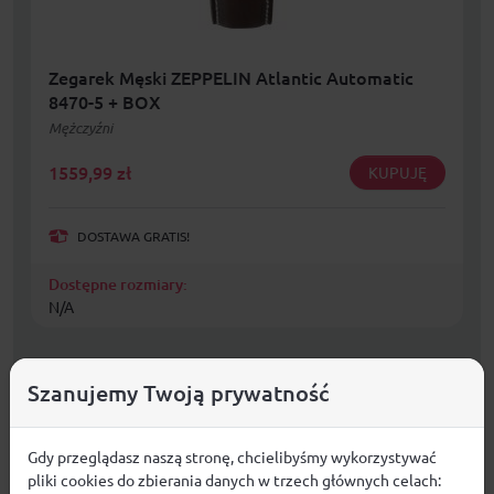
Zegarek Męski ZEPPELIN Atlantic Automatic
8470-5 + BOX
Mężczyźni
1559,99
zł
KUPUJĘ
DOSTAWA GRATIS!
Dostępne rozmiary:
N/A
Szanujemy Twoją prywatność
Gdy przeglądasz naszą stronę, chcielibyśmy wykorzystywać
pliki cookies do zbierania danych w trzech głównych celach: