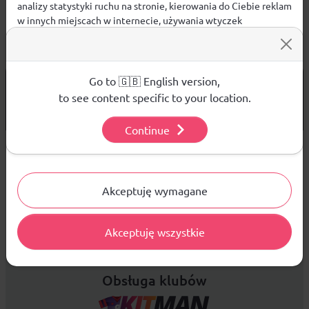
analizy statystyki ruchu na stronie, kierowania do Ciebie reklam
w innych miejscach w internecie, używania wtyczek
społecznościowych. Kliknij poniżej, by wyrazić zgodę lub
przejdź do ustawień, by dokonać szczegółowych wyborów
używanych plików cookies.
Aby dowiedzieć się więcej o plikach cookie i tym, jak
Go to 🇬🇧 English version,
od 299 PLN
DARMOWA WYSYŁKA
wykorzystujemy Twoje dane, odwiedź naszą
Polityką
to see content specific to your location.
14 DNI
Prywatności
.
NA ZWROT TOWARU
Continue
Ustawienia
Sprzedaż hurtowa
Akceptuję wymagane
Platforma B2B zapewnia profesjonalną obsługę biznesową i
Akceptuję wszystkie
najlepsze ceny dla odbiorców hurtowych.
Obsługa klubów