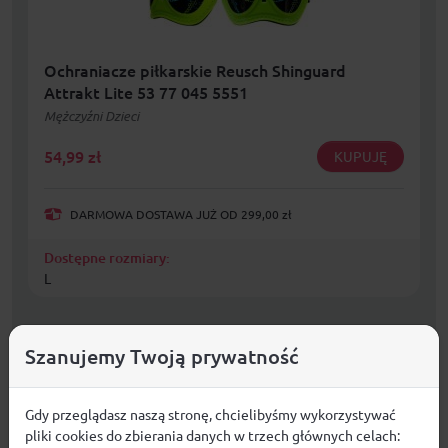
Ochraniacze piłkarskie Reusch Shinguard
Attrakt Lite 53 77 045 5551
Mężczyźni Dzieci
54,99
zł
KUPUJĘ
DARMOWA DOSTAWA JUŻ OD 299,00 zł
Dostępne rozmiary:
L
Szanujemy Twoją prywatność
Gdy przeglądasz naszą stronę, chcielibyśmy wykorzystywać
pliki cookies do zbierania danych w trzech głównych celach: