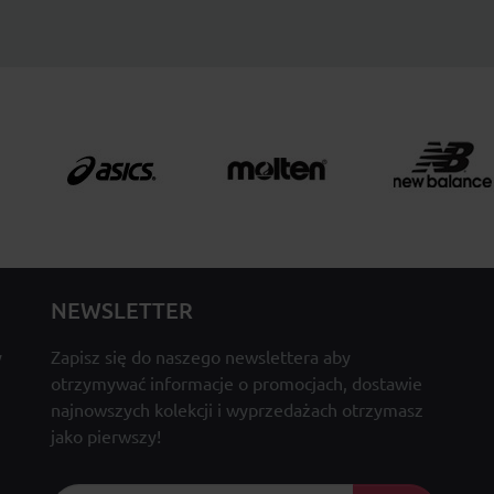
NEWSLETTER
y
Zapisz się do naszego newslettera aby
otrzymywać informacje o promocjach, dostawie
najnowszych kolekcji i wyprzedażach otrzymasz
jako pierwszy!