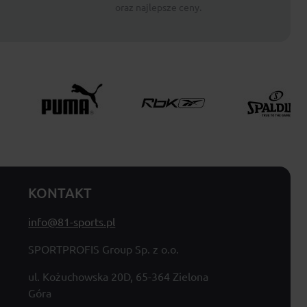
oraz najlepsze ceny.
KONTAKT
info@81-sports.pl
SPORTPROFIS Group Sp. z o.o.
ul. Kożuchowska 20D, 65-364 Zielona
Góra