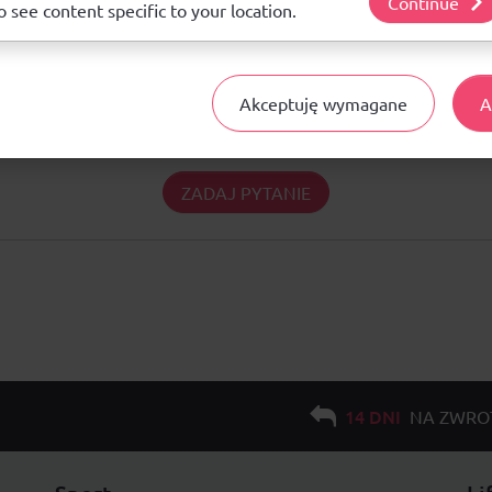
Continue
o see content specific to your location.
Pytania i odpowiedzi
Akceptuję wymagane
A
Nie ma jeszcze pytań. Bądź pierwszy :)
ZADAJ PYTANIE
14 DNI
NA ZWRO