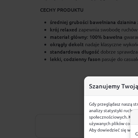
CECHY PRODUKTU
średniej grubości bawełniana dzianina
krój relaxed
zapewnia swobodę ruchów p
materiał główny: 100% bawełna
gwaran
okrągły dekolt
nadaje klasyczne wykoń
standardowa długość
dobrze sprawdza 
lekki, codzienny fason
pasuje do casual
Szanujemy Twoją
Gdy przeglądasz naszą st
analizy statystyki ruchu
społecznościowych. Klikn
używanych plików cookie
Aby dowiedzieć się więce
G