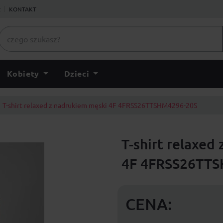
ł
KONTAKT
Kobiety
Dzieci
T-shirt relaxed z nadrukiem męski 4F 4FRSS26TTSHM4296-20S
T-shirt relaxed
4F 4FRSS26TT
CENA: