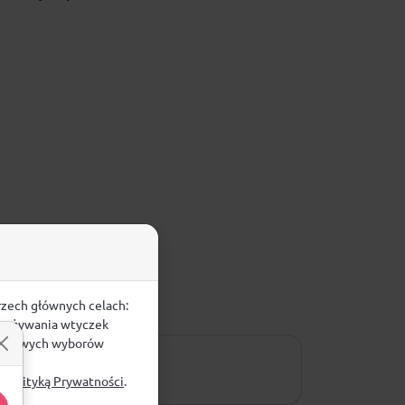
rzech głównych celach:
e, używania wtyczek
zegółowych wyborów
ą
Polityką Prywatności
.