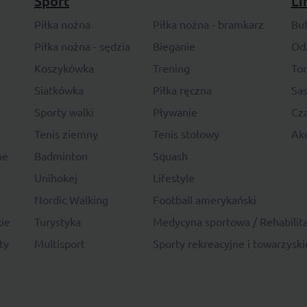
Sport
Li
Piłka nożna
Piłka nożna - bramkarz
Bu
Piłka nożna - sędzia
Bieganie
Od
Koszykówka
Trening
To
Siatkówka
Piłka ręczna
Sas
Sporty walki
Pływanie
Cza
Tenis ziemny
Tenis stołowy
Akc
ne
Badminton
Squash
Unihokej
Lifestyle
Nordic Walking
Football amerykański
ie
Turystyka
Medycyna sportowa / Rehabilita
ty
Multisport
Sporty rekreacyjne i towarzyski