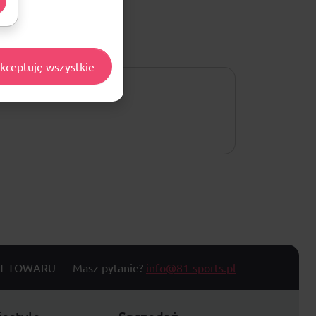
kceptuję wszystkie
T TOWARU
Masz pytanie?
info@81-sports.pl