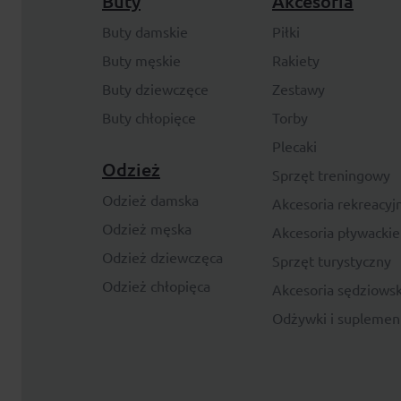
Buty
Akcesoria
Buty damskie
Piłki
Buty męskie
Rakiety
Buty dziewczęce
Zestawy
Buty chłopięce
Torby
Plecaki
Odzież
Sprzęt treningowy
Odzież damska
Akcesoria rekreacyj
Odzież męska
Akcesoria pływackie
Odzież dziewczęca
Sprzęt turystyczny
Odzież chłopięca
Akcesoria sędziowsk
Odżywki i suplemen