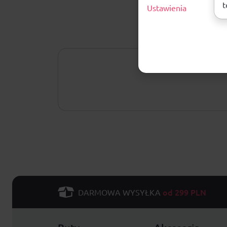
t
Ustawienia
od 299 PLN
DARMOWA WYSYŁKA