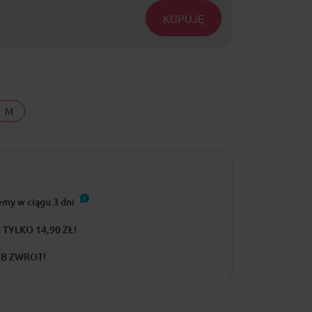
KUPUJĘ
M
emy w ciągu
3
dni
TYLKO 14,90 ZŁ!
UB ZWROT!