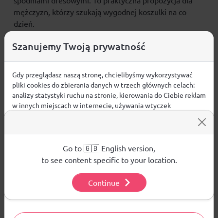
spodniami dresowymi. To praktyczna propozycja dla
mężczyzn, którzy szukają wygodnej koszulki
na co
dzień
.
CECHY PRODUKTU
Szanujemy Twoją prywatność
grubsza, bawełniana dzianina
zapewnia trwałość i
komfort codziennego noszenia
Gdy przeglądasz naszą stronę, chcielibyśmy wykorzystywać
pliki cookies do zbierania danych w trzech głównych celach:
krój regular
wygodnie dopasowuje się do sylwetki
analizy statystyki ruchu na stronie, kierowania do Ciebie reklam
okrągły dekolt
nadaje koszulce klasyczne
w innych miejscach w internecie, używania wtyczek
wykończenie
społecznościowych. Kliknij poniżej, by wyrazić zgodę lub
standardowa długość
dobrze układa się na
przejdź do ustawień, by dokonać szczegółowych wyborów
sylwetce
używanych plików cookies.
bez kieszeni
– prosty i uniwersalny fason
Aby dowiedzieć się więcej o plikach cookie i tym, jak
Go to 🇬🇧 English version,
materiał główny:
bawełna 100%
wykorzystujemy Twoje dane, odwiedź naszą
Polityką
to see content specific to your location.
Prywatności
.
Continue
Ustawienia
Opinie