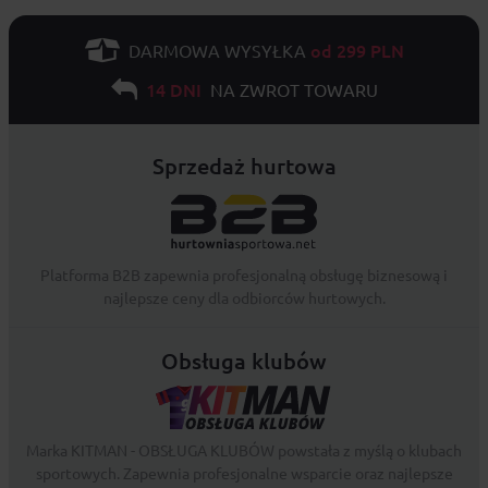
od 299 PLN
DARMOWA WYSYŁKA
14 DNI
NA ZWROT TOWARU
Sprzedaż hurtowa
Platforma B2B zapewnia profesjonalną obsługę biznesową i
najlepsze ceny dla odbiorców hurtowych.
Obsługa klubów
Marka KITMAN - OBSŁUGA KLUBÓW powstała z myślą o klubach
sportowych. Zapewnia profesjonalne wsparcie oraz najlepsze