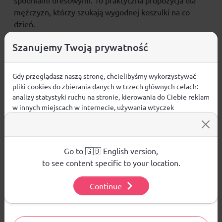
spodniami dresowymi. To praktyczna propozycja dla
mężczyzn, którzy szukają wygodnej koszulki
na co
dzień
.
CECHY PRODUKTU
Szanujemy Twoją prywatność
grubsza, bawełniana dzianina
zapewnia trwałość i
komfort codziennego noszenia
Gdy przeglądasz naszą stronę, chcielibyśmy wykorzystywać
pliki cookies do zbierania danych w trzech głównych celach:
krój regular
wygodnie dopasowuje się do sylwetki
analizy statystyki ruchu na stronie, kierowania do Ciebie reklam
okrągły dekolt
nadaje koszulce klasyczne
w innych miejscach w internecie, używania wtyczek
wykończenie
społecznościowych. Kliknij poniżej, by wyrazić zgodę lub
standardowa długość
dobrze układa się na
przejdź do ustawień, by dokonać szczegółowych wyborów
sylwetce
używanych plików cookies.
bez kieszeni
– prosty i uniwersalny fason
Aby dowiedzieć się więcej o plikach cookie i tym, jak
Go to 🇬🇧 English version,
materiał główny:
bawełna 100%
wykorzystujemy Twoje dane, odwiedź naszą
Polityką
to see content specific to your location.
Prywatności
.
Continue
Ustawienia
Opinie