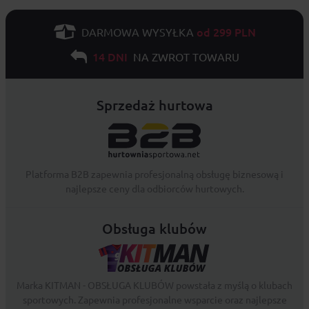
od 299 PLN
DARMOWA WYSYŁKA
14 DNI
NA ZWROT TOWARU
Sprzedaż hurtowa
Platforma B2B zapewnia profesjonalną obsługę biznesową i
najlepsze ceny dla odbiorców hurtowych.
Obsługa klubów
Marka KITMAN - OBSŁUGA KLUBÓW powstała z myślą o klubach
sportowych. Zapewnia profesjonalne wsparcie oraz najlepsze