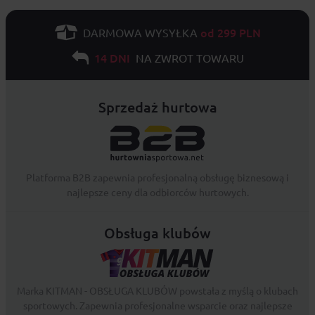
od 299 PLN
DARMOWA WYSYŁKA
14 DNI
NA ZWROT TOWARU
Sprzedaż hurtowa
Platforma B2B zapewnia profesjonalną obsługę biznesową i
najlepsze ceny dla odbiorców hurtowych.
Obsługa klubów
Marka KITMAN - OBSŁUGA KLUBÓW powstała z myślą o klubach
sportowych. Zapewnia profesjonalne wsparcie oraz najlepsze