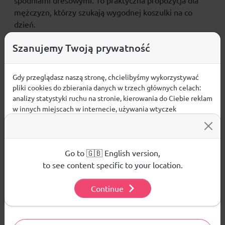
spodniami dresowymi. To praktyczna propozycja dla
mężczyzn, którzy szukają wygodnej koszulki
na co
dzień
.
CECHY PRODUKTU
Szanujemy Twoją prywatność
grubsza, bawełniana dzianina
zapewnia trwałość i
komfort codziennego noszenia
Gdy przeglądasz naszą stronę, chcielibyśmy wykorzystywać
pliki cookies do zbierania danych w trzech głównych celach:
krój regular
wygodnie dopasowuje się do sylwetki
analizy statystyki ruchu na stronie, kierowania do Ciebie reklam
okrągły dekolt
nadaje koszulce klasyczne
w innych miejscach w internecie, używania wtyczek
wykończenie
społecznościowych. Kliknij poniżej, by wyrazić zgodę lub
standardowa długość
dobrze układa się na
przejdź do ustawień, by dokonać szczegółowych wyborów
sylwetce
używanych plików cookies.
bez kieszeni
– prosty i uniwersalny fason
Aby dowiedzieć się więcej o plikach cookie i tym, jak
Go to 🇬🇧 English version,
materiał główny:
bawełna 100%
wykorzystujemy Twoje dane, odwiedź naszą
Polityką
to see content specific to your location.
Prywatności
.
Continue
Ustawienia
Opinie