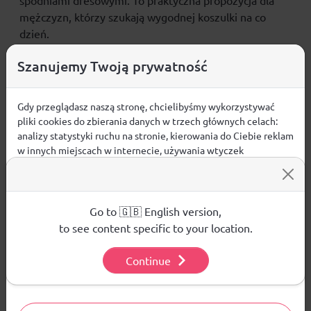
spodniami dresowymi. To praktyczna propozycja dla
mężczyzn, którzy szukają wygodnej koszulki
na co
dzień
.
CECHY PRODUKTU
Szanujemy Twoją prywatność
grubsza, bawełniana dzianina
zapewnia trwałość i
komfort codziennego noszenia
Gdy przeglądasz naszą stronę, chcielibyśmy wykorzystywać
pliki cookies do zbierania danych w trzech głównych celach:
krój regular
wygodnie dopasowuje się do sylwetki
analizy statystyki ruchu na stronie, kierowania do Ciebie reklam
okrągły dekolt
nadaje koszulce klasyczne
w innych miejscach w internecie, używania wtyczek
wykończenie
społecznościowych. Kliknij poniżej, by wyrazić zgodę lub
standardowa długość
dobrze układa się na
przejdź do ustawień, by dokonać szczegółowych wyborów
sylwetce
używanych plików cookies.
bez kieszeni
– prosty i uniwersalny fason
Aby dowiedzieć się więcej o plikach cookie i tym, jak
Go to 🇬🇧 English version,
materiał główny:
bawełna 100%
wykorzystujemy Twoje dane, odwiedź naszą
Polityką
to see content specific to your location.
Prywatności
.
Continue
Ustawienia
Opinie