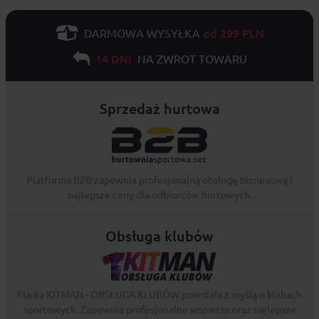
od 299 PLN
DARMOWA WYSYŁKA
14 DNI
NA ZWROT TOWARU
Sprzedaż hurtowa
Platforma B2B zapewnia profesjonalną obsługę biznesową i
najlepsze ceny dla odbiorców hurtowych.
Obsługa klubów
Marka KITMAN - OBSŁUGA KLUBÓW powstała z myślą o klubach
sportowych. Zapewnia profesjonalne wsparcie oraz najlepsze