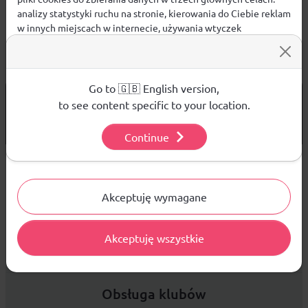
analizy statystyki ruchu na stronie, kierowania do Ciebie reklam
w innych miejscach w internecie, używania wtyczek
społecznościowych. Kliknij poniżej, by wyrazić zgodę lub
przejdź do ustawień, by dokonać szczegółowych wyborów
używanych plików cookies.
Aby dowiedzieć się więcej o plikach cookie i tym, jak
Go to 🇬🇧 English version,
od 299 PLN
DARMOWA WYSYŁKA
wykorzystujemy Twoje dane, odwiedź naszą
Polityką
to see content specific to your location.
Prywatności
.
14 DNI
NA ZWROT TOWARU
Continue
Ustawienia
Sprzedaż hurtowa
Akceptuję wymagane
Akceptuję wszystkie
Platforma B2B zapewnia profesjonalną obsługę biznesową i
najlepsze ceny dla odbiorców hurtowych.
Obsługa klubów