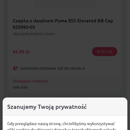
Czapka z daszkiem Puma ESS Elevated BB Cap
025983-03
Mężczyźni Kobiety Unisex
89,99
zł
KUPUJĘ
DARMOWA DOSTAWA JUŻ OD 299,00 zł
Dostępne rozmiary:
one size
Szanujemy Twoją prywatność
Gdy przeglądasz naszą stronę, chcielibyśmy wykorzystywać
pliki cookies do zbierania danych w trzech głównych celach: