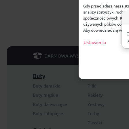
Gdy przeglądasz naszą st
analizy statystyki ruchu
społecznościowych. Klikn
używanych plików cookie
Aby dowiedzieć się więce
G
t
Ustawienia
od 299 PLN
DARMOWA WYSYŁKA
Buty
Akcesoria
Buty damskie
Piłki
Buty męskie
Rakiety
Buty dziewczęce
Zestawy
Buty chłopięce
Torby
Plecaki