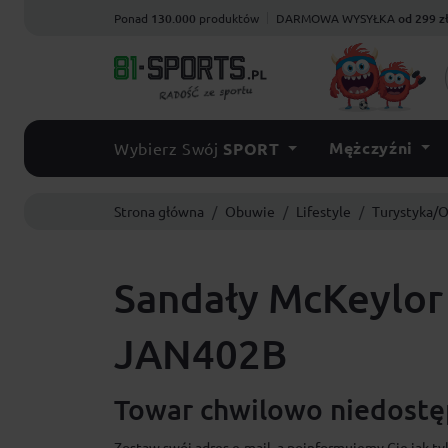
Ponad
130.000
produktów
DARMOWA WYSYŁKA
od 299 z
Mężczyźni
Wybierz Swój
SPORT
Strona główna
Obuwie
Lifestyle
Turystyka/
Sandały McKeylor
JAN402B
Towar chwilowo niedostęp
Zostaw swój adres e-mail, a poinformujemy Cię jak ty