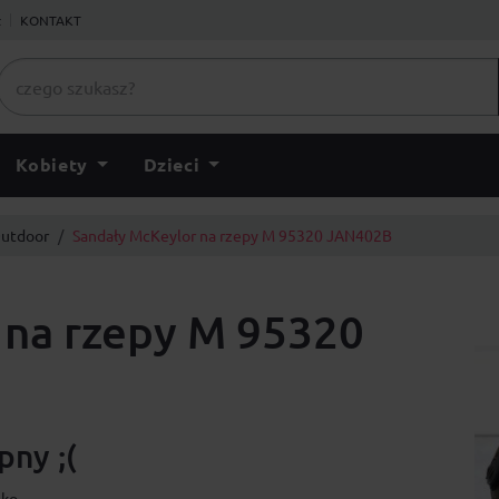
ł
KONTAKT
Kobiety
Dzieci
Outdoor
Sandały McKeylor na rzepy M 95320 JAN402B
 na rzepy M 95320
ny ;(
lko