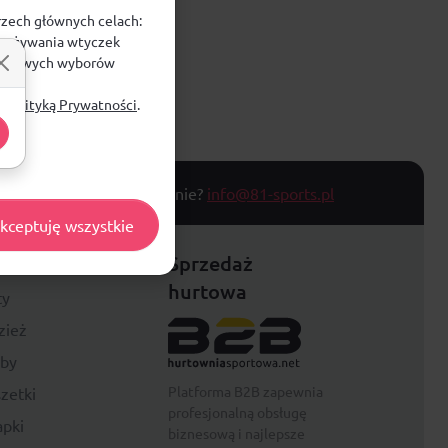
rzech głównych celach:
e, używania wtyczek
zegółowych wyborów
ą
Polityką Prywatności
.
T TOWARU
Masz pytanie?
info@81-sports.pl
kceptuję wszystkie
festyle
Sprzedaż
hurtowa
ty
zież
rby
Platforma B2B zapewnia
zetki
profesjonalną obsługę
pki
biznesową i najlepsze