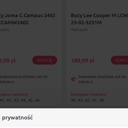
ty Joma C.Campus 2402
Buty Lee Cooper M LCW
CCAMW2402
25-02-3251M
zyźni
Mężczyźni
9,99
zł
189,99
zł
KUPUJĘ
KUPU
DARMOWA DOSTAWA JUŻ OD
DARMOWA DOSTAWA JUŻ OD
299,00 zł
299,00 zł
tępne rozmiary:
Dostępne rozmiary:
41 , 42 , 43 , 44 , 45 , 46
44 , 43 , 42 , 41 , 40
 prywatność