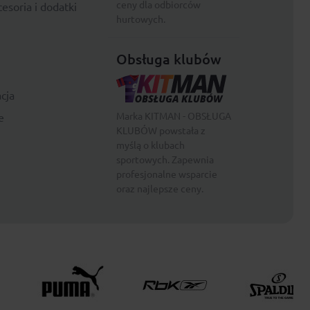
ceny dla odbiorców
esoria i dodatki
hurtowych.
Obsługa klubów
cja
Marka KITMAN - OBSŁUGA
e
KLUBÓW powstała z
myślą o klubach
sportowych. Zapewnia
profesjonalne wsparcie
oraz najlepsze ceny.