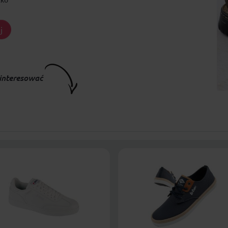
j
interesować