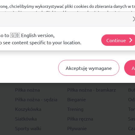
ronę, chcielibyśmy wykorzystywać pliki cookies do zbierania danych w t
 na stronie, kierowania do Ciebie reklam w innych miejscach w interneci
ij poniżej, by wyrazić zgodę lub przejdź do ustawień, by dokonać szc
s.
j o plikach cookie i tym, jak wykorzystujemy Twoje dane, odwiedź nasz
o to 🇬🇧 English version,
Continue
o see content specific to your location.
14 DNI
NA ZWRO
Akceptuję wymagane
A
Sport
Li
Piłka nożna
Piłka nożna - bramkarz
Bu
Piłka nożna - sędzia
Bieganie
Od
Koszykówka
Trening
To
Siatkówka
Piłka ręczna
Sas
Sporty walki
Pływanie
Cza