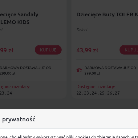
ecięce Sandały
Dziecięce Buty TOLER 
LEMO KIDS
ci
Dzieci
,99
zł
43,99
zł
KUPUJĘ
KUPU
DARMOWA DOSTAWA JUŻ OD
DARMOWA DOSTAWA JUŻ OD
299,00 zł
299,00 zł
tępne rozmiary:
Dostępne rozmiary:
 23 , 24
22 , 23 , 24 , 25 , 26 , 27
 prywatność
ronę, chcielibyśmy wykorzystywać pliki cookies do zbierania danych w t