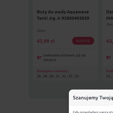
Buty do wody Aquawave
Dzi
Tanti Jrg Jr 92800493839
MA
Dzie
Dzieci
43,99
zł
43
KUPUJĘ
DARMOWA DOSTAWA JUŻ OD
299,00 zł
Dostępne rozmiary:
Dos
28 , 29 , 30 , 31 , 32 , 33 , 35
22 ,
Szanujemy Twoją
Gdy przeglądasz naszą st