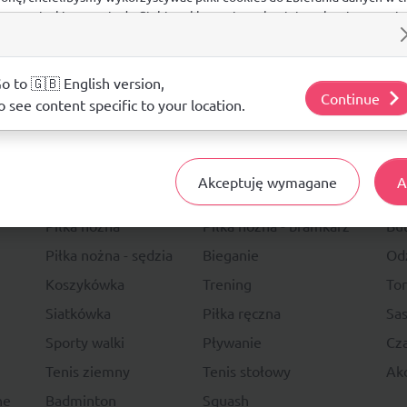
 na stronie, kierowania do Ciebie reklam w innych miejscach w interneci
ij poniżej, by wyrazić zgodę lub przejdź do ustawień, by dokonać szc
s.
j o plikach cookie i tym, jak wykorzystujemy Twoje dane, odwiedź nasz
o to 🇬🇧 English version,
Continue
o see content specific to your location.
14 DNI
NA ZWRO
Akceptuję wymagane
A
Sport
Li
Piłka nożna
Piłka nożna - bramkarz
Bu
Piłka nożna - sędzia
Bieganie
Od
Koszykówka
Trening
To
Siatkówka
Piłka ręczna
Sas
Sporty walki
Pływanie
Cza
Tenis ziemny
Tenis stołowy
Akc
ne
Badminton
Squash