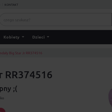
ł
KONTAKT
Kobiety
Dzieci
ndały Big Star Jr RR374516
Jr RR374516
ny ;(
lko