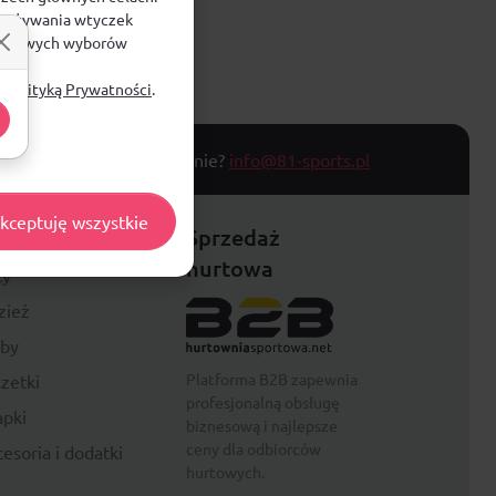
e, używania wtyczek
zegółowych wyborów
ą
Polityką Prywatności
.
T TOWARU
Masz pytanie?
info@81-sports.pl
kceptuję wszystkie
festyle
Sprzedaż
hurtowa
ty
zież
rby
Platforma B2B zapewnia
zetki
profesjonalną obsługę
pki
biznesową i najlepsze
ceny dla odbiorców
esoria i dodatki
hurtowych.