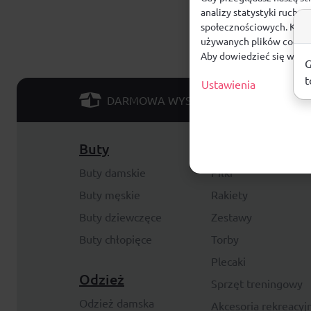
analizy statystyki ruchu
społecznościowych. Klikn
używanych plików cookie
Aby dowiedzieć się więce
G
t
Ustawienia
od 299 PLN
DARMOWA WYSYŁKA
Buty
Akcesoria
Buty damskie
Piłki
Buty męskie
Rakiety
Buty dziewczęce
Zestawy
Buty chłopięce
Torby
Plecaki
Odzież
Sprzęt treningowy
Odzież damska
Akcesoria rekreacyj