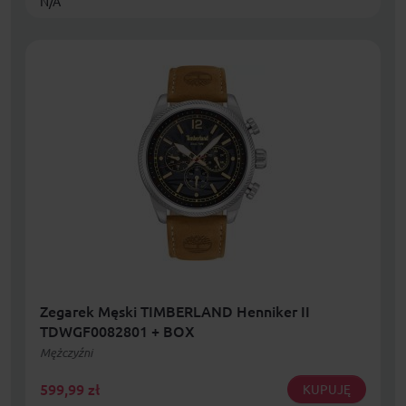
N/A
Zegarek Męski TIMBERLAND Henniker II
TDWGF0082801 + BOX
Mężczyźni
599,99
zł
KUPUJĘ