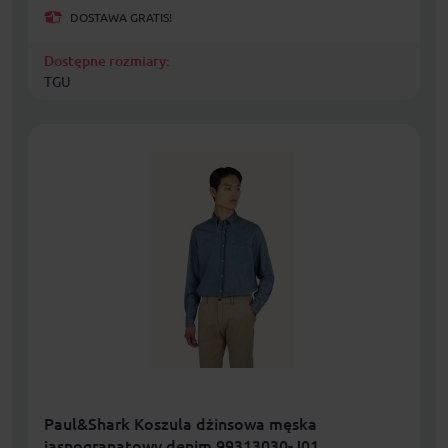
DOSTAWA GRATIS!
Dostępne rozmiary:
TGU
Paul&Shark Koszula dżinsowa męska
jasnogranatowy denim 99313030-J01