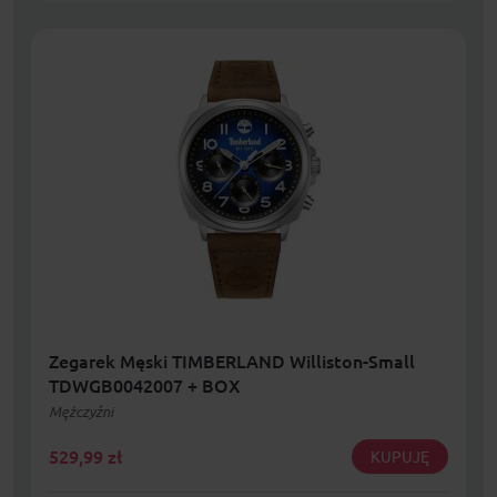
Zegarek Męski TIMBERLAND Williston-Small
TDWGB0042007 + BOX
Mężczyźni
529,99
zł
KUPUJĘ