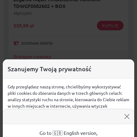
TDWGF0082602 + BOX
Mężczyźni
559,99
zł
KUPUJĘ
DOSTAWA GRATIS!
Dostępne rozmiary:
N/A
Szanujemy Twoją prywatność
Gdy przeglądasz naszą stronę, chcielibyśmy wykorzystywać
pliki cookies do zbierania danych w trzech głównych celach:
analizy statystyki ruchu na stronie, kierowania do Ciebie reklam
w innych miejscach w internecie, używania wtyczek
społecznościowych. Kliknij poniżej, by wyrazić zgodę lub
przejdź do ustawień, by dokonać szczegółowych wyborów
używanych plików cookies.
Aby dowiedzieć się więcej o plikach cookie i tym, jak
Go to 🇬🇧 English version,