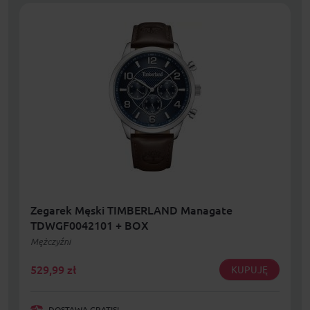
Zegarek Męski TIMBERLAND Managate
TDWGF0042101 + BOX
Mężczyźni
529,99
zł
KUPUJĘ
DOSTAWA GRATIS!