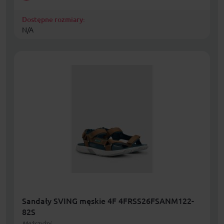
Dostępne rozmiary:
N/A
Sandały SVING męskie 4F 4FRSS26FSANM122-
82S
Mężczyźni