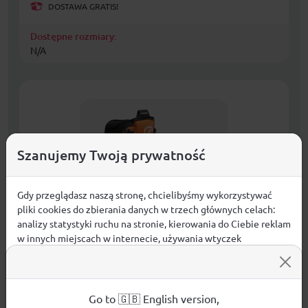
DOSTAWA GRATIS!
Dostępne rozmiary:
N/A
Szanujemy Twoją prywatność
Gdy przeglądasz naszą stronę, chcielibyśmy wykorzystywać
pliki cookies do zbierania danych w trzech głównych celach:
analizy statystyki ruchu na stronie, kierowania do Ciebie reklam
w innych miejscach w internecie, używania wtyczek
społecznościowych. Kliknij poniżej, by wyrazić zgodę lub
przejdź do ustawień, by dokonać szczegółowych wyborów
używanych plików cookies.
Buty męskie SCARPA mont blanc gtx-tonic-
Aby dowiedzieć się więcej o plikach cookie i tym, jak
Go to 🇬🇧 English version,
orange-44