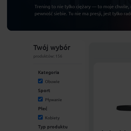
Trening to nie tylko ciężary — to moje chwile,
pewność siebie. Tu nie ma presji, jest tylko ra
Twój wybór
produktów: 156
Kategoria
Obuwie
Sport
Pływanie
Płeć
Kobiety
Typ produktu