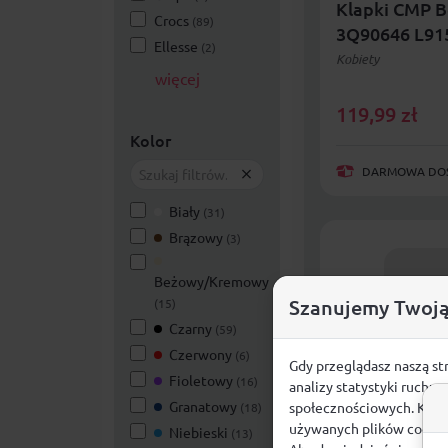
Klapki CMP B
Crocs
(89)
3Q90646 L91
Ellesse
(2)
Kobiety
więcej
119,99
zł
Kolor
DARMOWA DOST
Biały
(31)
Brązowy
(3)
Beżowy/Kremowy
Szanujemy Twoją
(15)
Czarny
(59)
Czerwony
(6)
Gdy przeglądasz naszą st
Fioletowy
(16)
analizy statystyki ruchu
Granatowy
społecznościowych. Klikn
(18)
używanych plików cookie
Niebieski
(13)