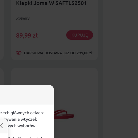
Klapki Joma W SAFTLS2501
Kobiety
89,99
zł
KUPUJĘ
DARMOWA DOSTAWA JUŻ OD 299,00 zł
rzech głównych celach:
e, używania wtyczek
zegółowych wyborów