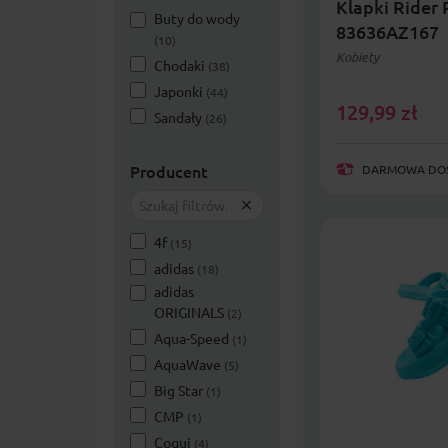
Klapki Rider
Buty do wody
83636AZ167
(10)
Kobiety
Chodaki
(38)
Japonki
(44)
129,99
zł
Sandały
(26)
Producent
DARMOWA DOST
4f
(15)
adidas
(18)
adidas
ORIGINALS
(2)
Aqua-Speed
(1)
AquaWave
(5)
Big Star
(1)
CMP
(1)
Coqui
(4)