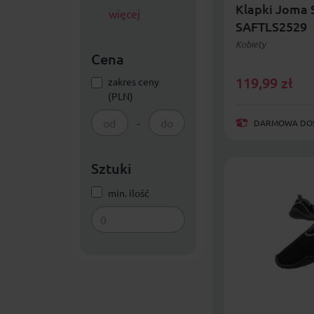
Klapki Joma 
więcej
SAFTLS2529
Kobiety
Cena
119,99
zł
zakres ceny
(PLN)
-
DARMOWA DOST
Sztuki
min. ilość