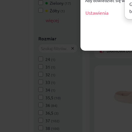
Aby dowiedzieć się więce
Klapki Joma 
Zielony
G
(17)
SLALS2529
t
Żółty
(1)
Ustawienia
Kobiety
więcej
69,99
zł
Rozmiar
DARMOWA DOST
24
(1)
31
(1)
32
(1)
33
(1)
34
(1)
35,5
(10)
36
(84)
36,5
(3)
37
(102)
38
(100)