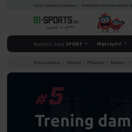
Ponad
130.000
produktów
DARMOWA WYSYŁKA
od 299 z
Mężczyźni
Wybierz Swój
SPORT
Strona główna
Obuwie
Pływanie
Kobiety
5
#
Trening dam