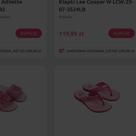
 Adilette
Klapki Lee Cooper W LCW-25-
82
07-3524LB
Unisex
Kobiety
119,99
zł
KUPUJĘ
KUPUJĘ
AWA JUŻ OD 299,00 zł
DARMOWA DOSTAWA JUŻ OD 299,00 zł