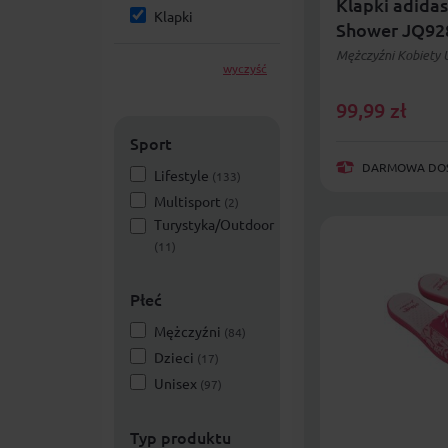
Klapki adidas
Klapki
Shower JQ92
Mężczyźni Kobiety 
wyczyść
99,99
zł
Sport
DARMOWA DOST
Lifestyle
(133)
Multisport
(2)
Turystyka/Outdoor
(11)
Płeć
Mężczyźni
(84)
Dzieci
(17)
Unisex
(97)
Typ produktu