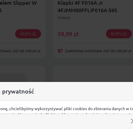
elem Slipper W
Klapki 4F F016A Jr
5
4FJMM00FFLIF016A 56S
Kobiety
59,99
zł
KUPUJĘ
KUPUJĘ
AWA JUŻ OD 299,00 zł
DARMOWA DOSTAWA JUŻ OD 299,00 zł
 prywatność
ronę, chcielibyśmy wykorzystywać pliki cookies do zbierania danych w t
 na stronie, kierowania do Ciebie reklam w innych miejscach w interneci
ij poniżej, by wyrazić zgodę lub przejdź do ustawień, by dokonać szc
s.