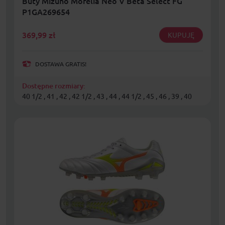
Buty Mizuno Morelia Neo V Beta Select FG
P1GA269654
369,99
zł
KUPUJĘ
DOSTAWA GRATIS!
Dostępne rozmiary:
40 1/2 , 41 , 42 , 42 1/2 , 43 , 44 , 44 1/2 , 45 , 46 , 39 , 40