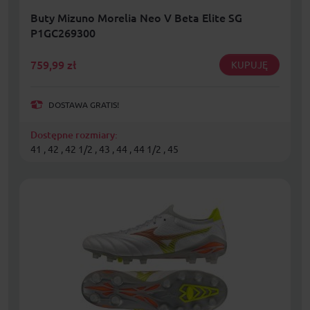
Buty Mizuno Morelia Neo V Beta Elite SG
P1GC269300
759,99
zł
KUPUJĘ
DOSTAWA GRATIS!
Dostępne rozmiary:
41 , 42 , 42 1/2 , 43 , 44 , 44 1/2 , 45