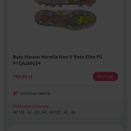
Buty Mizuno Morelia Neo V Beta Elite FG
P1GA269254
799,99
zł
KUPUJĘ
DOSTAWA GRATIS!
Dostępne rozmiary:
40 1/2 , 42 , 43 , 44 , 44 1/2 , 45 , 46