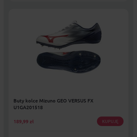
Buty kolce Mizuno GEO VERSUS FX
U1GA201518
189,99
zł
KUPUJĘ