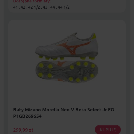
Dostępne rozmiary:
41 , 42 , 42 1/2 , 43 , 44 , 44 1/2
Buty Mizuno Morelia Neo V Beta Select Jr FG
P1GB269654
299,99
zł
KUPUJĘ