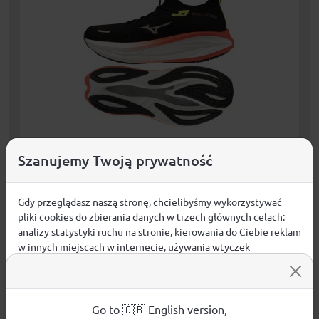
Szanujemy Twoją prywatność
Buty MIZUNO NEO VISTA 3 J1GU261082
Gdy przeglądasz naszą stronę, chcielibyśmy wykorzystywać
699,99
zł
KUPUJĘ
pliki cookies do zbierania danych w trzech głównych celach:
analizy statystyki ruchu na stronie, kierowania do Ciebie reklam
w innych miejscach w internecie, używania wtyczek
DOSTAWA GRATIS!
społecznościowych. Kliknij poniżej, by wyrazić zgodę lub
przejdź do ustawień, by dokonać szczegółowych wyborów
Dostępne rozmiary:
używanych plików cookies.
42 , 42 1/2 , 43 , 44 , 44 1/2 , 45
Aby dowiedzieć się więcej o plikach cookie i tym, jak
Go to 🇬🇧 English version,