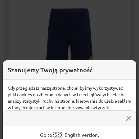
Szanujemy Twoją prywatność
Gdy przeglądasz naszą stronę, chcielibyśmy wykorzystywać
Spodenki adidas Junior Entrada 26 JZ6532
pliki cookies do zbierania danych w trzech głównych celach:
analizy statystyki ruchu na stronie, kierowania do Ciebie reklam
45,99
zł
KUPUJĘ
w innych miejscach w internecie, używania wtyczek
społecznościowych. Kliknij poniżej, by wyrazić zgodę lub
przejdź do ustawień, by dokonać szczegółowych wyborów
DARMOWA DOSTAWA JUŻ OD 299,00 zł
używanych plików cookies.
Aby dowiedzieć się więcej o plikach cookie i tym, jak
Go to 🇬🇧 English version,
Dostępne rozmiary: