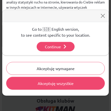
analizy statystyki ruchu na stronie, kierowania do Ciebie reklam
w innych miejscach w internecie, używania wtyczek
społecznościowych. Kliknij poniżej, by wyrazić zgodę lub
przejdź do ustawień, by dokonać szczegółowych wyborów
używanych plików cookies.
Aby dowiedzieć się więcej o plikach cookie i tym, jak
Go to 🇬🇧 English version,
od 299 PLN
DARMOWA WYSYŁKA
wykorzystujemy Twoje dane, odwiedź naszą
Polityką
to see content specific to your location.
14 DNI
Prywatności
.
NA ZWROT TOWARU
Continue
Ustawienia
Sprzedaż hurtowa
Akceptuję wymagane
Platforma B2B zapewnia profesjonalną obsługę biznesową i
Akceptuję wszystkie
najlepsze ceny dla odbiorców hurtowych.
Obsługa klubów