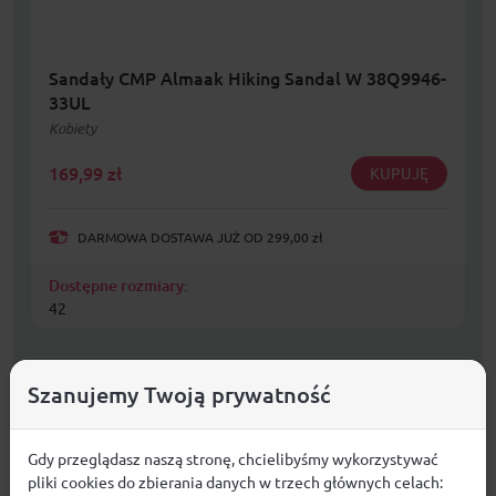
Sandały CMP Almaak Hiking Sandal W 38Q9946-
33UL
Kobiety
169,99
zł
KUPUJĘ
DARMOWA DOSTAWA JUŻ OD 299,00 zł
Dostępne rozmiary:
42
Szanujemy Twoją prywatność
Gdy przeglądasz naszą stronę, chcielibyśmy wykorzystywać
pliki cookies do zbierania danych w trzech głównych celach: